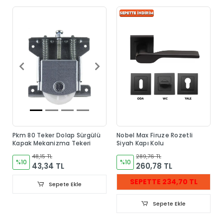
Pkm 80 Teker Dolap Sürgülü
Nobel Max Firuze Rozetli
Kapak Mekanizma Tekeri
Siyah Kapı Kolu
48,15 TL
289,76 TL
%10
%10
43,34 TL
260,78 TL
SEPETTE 234,70 TL
Sepete Ekle
Sepete Ekle