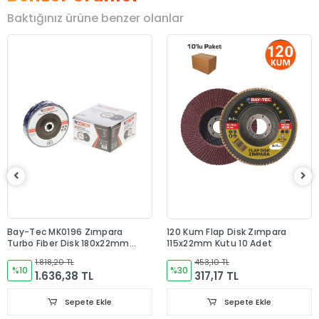
Baktığınız ürüne benzer olanlar
Bay-Tec MK0196 Zımpara
120 Kum Flap Disk Zımpara
Turbo Fiber Disk 180x22mm
115x22mm Kutu 10 Adet
Paket 10 Adet
1.818,20 TL
453,10 TL
%10
%30
1.636,38 TL
317,17 TL
Sepete Ekle
Sepete Ekle