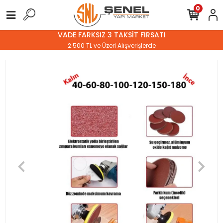
0
VADE FARKSIZ 3 TAKSİT FIRSATI
2.500 TL ve Üzeri Alışverişlerde