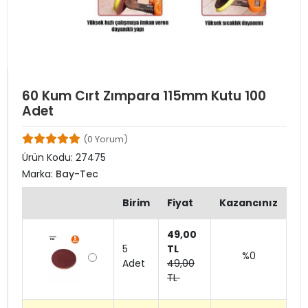
60 Kum Cırt Zımpara 115mm Kutu 100
Adet
(0 Yorum)
Ürün Kodu:
27475
Marka:
Bay-Tec
Birim
Fiyat
Kazancınız
49,00
5
TL
%0
Adet
49,00
TL