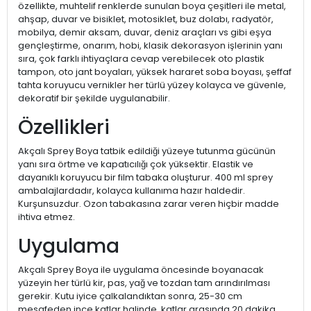
özellikte, muhtelif renklerde sunulan boya çeşitleri ile metal,
ahşap, duvar ve bisiklet, motosiklet, buz dolabı, radyatör,
mobilya, demir aksam, duvar, deniz araçları vs gibi eşya
gençleştirme, onarım, hobi, klasik dekorasyon işlerinin yanı
sıra, çok farklı ihtiyaçlara cevap verebilecek oto plastik
tampon, oto jant boyaları, yüksek hararet soba boyası, şeffaf
tahta koruyucu vernikler her türlü yüzey kolayca ve güvenle,
dekoratif bir şekilde uygulanabilir.
Özellikleri
Akçalı Sprey Boya tatbik edildiği yüzeye tutunma gücünün
yanı sıra örtme ve kapatıcılığı çok yüksektir. Elastik ve
dayanıklı koruyucu bir film tabaka oluşturur. 400 ml sprey
ambalajlardadır, kolayca kullanıma hazır haldedir.
Kurşunsuzdur. Ozon tabakasına zarar veren hiçbir madde
ihtiva etmez.
Uygulama
Akçalı Sprey Boya ile uygulama öncesinde boyanacak
yüzeyin her türlü kir, pas, yağ ve tozdan tam arındırılması
gerekir. Kutu iyice çalkalandıktan sonra, 25-30 cm
mesafeden ince katlar halinde, katlar arasında 20 dakika