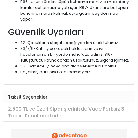
R66- Uzun süre bu tüpün buharına maruz kalmak deriyi
kurutur çatlamasına yol açar. R67- Uzun süre bu tüpün
buharına maruz kalmak uyku getirir baş dönmesi
yapar.
Güvenlik Uyarıları
S2-Çocukların ulaşabileceği yerden uzak tutunuz.
S3/7/9-Kabı iyice kapalı halde, serin ve iyi
havalandırılan bir yerde muhafaza ediniz. S16-
Tutuşturucu kaynaklardan uzak tutunuz. Sigara içilmez.
S51-Sadece iyi havalandırılan yerlerde kullanınız.
Boşalmış dahi olsa kabı delmeyiniz.
Taksit Seçenekleri
2.500 TL ve Üzeri Siparişlerinizde Vade Farksız 3
Taksit Sunulmaktadır.