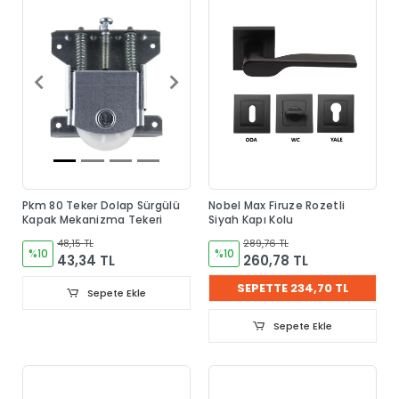
Pkm 80 Teker Dolap Sürgülü
Nobel Max Firuze Rozetli
Kapak Mekanizma Tekeri
Siyah Kapı Kolu
48,15 TL
289,76 TL
%10
%10
43,34 TL
260,78 TL
SEPETTE 234,70 TL
Sepete Ekle
Sepete Ekle