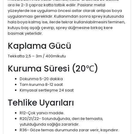
ara ile 2-3 çapraz katta tatbik edilir. Paslanır metal
yüzeylerde ise uygulama öncesi astar olarak antipas boya
uygulanması gereklidir. Kullanımdan sonra sprey kutusunda
hala boya kalmış ise, ilerde tekrar kullanılabilmesini teminen,
kutuyu baş aşağı çevirip, sprey düğmesine birkaç kere
basmak yeterlidir.
Kaplama Gücü
Tekkatta 2,5 – 3m / 400mlkutu
Kuruma Süresi (20℃)
Dokunma 5-20 dakika
Tam kuruma 8-12 saat
Kimyasal sertleşme 24 saat
Tehlike Uyarıları
R12-Çok yanıcı madde.
R20/21/22- Solunduğunda, deri ile temasta,
yutulduğunda sağlığa zararlıdır.
R36- Göze temas durumunda zarar verir, kaşındırır.