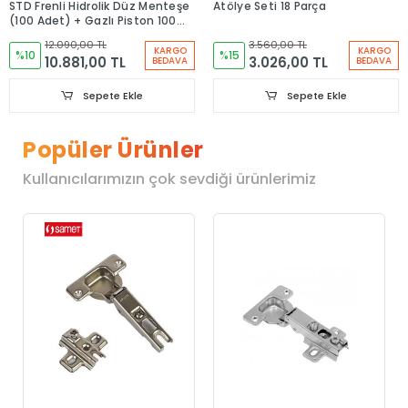
STD Frenli Hidrolik Düz Menteşe
Atölye Seti 18 Parça
(100 Adet) + Gazlı Piston 100N
(100 Adet)
12.090,00 TL
3.560,00 TL
KARGO
KARGO
%10
%15
10.881,00 TL
3.026,00 TL
BEDAVA
BEDAVA
Sepete Ekle
Sepete Ekle
Popüler Ürünler
Kullanıcılarımızın çok sevdiği ürünlerimiz