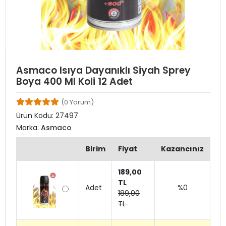
Asmaco Isıya Dayanıklı Siyah Sprey
Boya 400 Ml Koli 12 Adet
(0 Yorum)
Ürün Kodu:
27497
Marka:
Asmaco
Birim
Fiyat
Kazancınız
189,00
TL
Adet
%0
189,00
TL