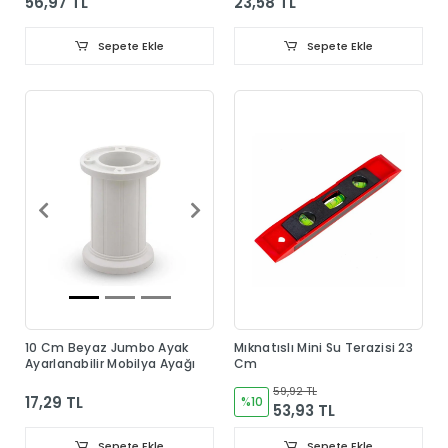
56,97 TL
23,58 TL
Sepete Ekle
Sepete Ekle
10 Cm Beyaz Jumbo Ayak
Mıknatıslı Mini Su Terazisi 23
Ayarlanabilir Mobilya Ayağı
Cm
59,92 TL
17,29 TL
%10
53,93 TL
Sepete Ekle
Sepete Ekle