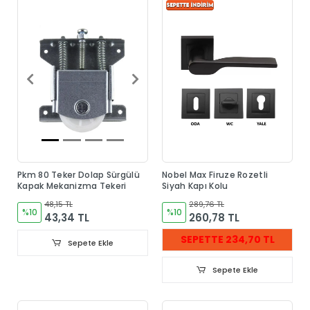
Pkm 80 Teker Dolap Sürgülü
Nobel Max Firuze Rozetli
Kapak Mekanizma Tekeri
Siyah Kapı Kolu
48,15 TL
289,76 TL
%10
%10
43,34 TL
260,78 TL
SEPETTE 234,70 TL
Sepete Ekle
Sepete Ekle