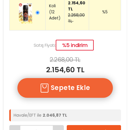
2.154,60
Koli
TL
(12
%5
2.268,00
Adet)
TL
%5 indirim
Satış Fiyatı:
2.268,00 TL
2.154,60 TL
Sepete Ekle
Havale/EFT ile
2.046,87 TL