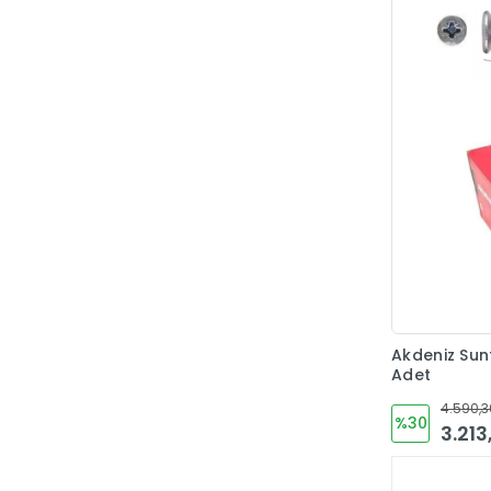
Henkel
Hira
HTS
İto
KALE
Kale Kilit
Kale Vida
Karbosan
Kidmix
Klaus
Akdeniz Sunt
Adet
Kupa
4.590,3
LNX
%30
3.213
Made
Madwolf