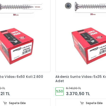
a Vidası 6x50 Koli 2.600
Akdeniz Sunta Vidası 5x35 Ko
Adet
0 TL
6.741,00 TL
%50
,21 TL
3.370,50 TL
Sepete Ekle
Sepete Ekle