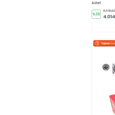
Adet
Okçu
6.176,00
%35
Open Door
4.014
ÖZEN
Özgün
ÖZSAN
Pacific
Plus Proline
Pole
Polisan
Premium
Pyramith - Moderno
Rodex
Roi Kilit
Rolart