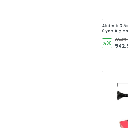
Catpower
Das Siegel
Dayson
Akdeniz 3.5
Siyah Alçıp
Dekor
Adet
775,00 
%30
Diğer
542,
Doğan Okay
Doğuş Fırça
Dooraks
Egedekor
Elka
Elkay
Eltos
Emka
Enaks