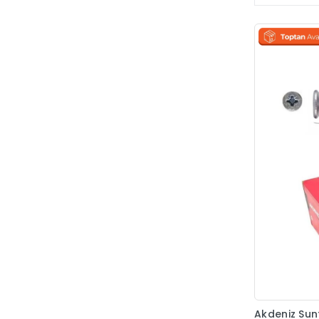
Marelli
Master
Mekal
Mepa
Meşem
Metali
MGM
Minnes
Mobel
New Banyo
Nobel
Norton
Nur Tel
Nursan
Akdeniz Sun