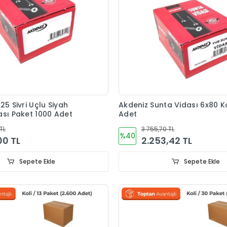
25 Sivri Uçlu Siyah
Akdeniz Sunta Vidası 6x80 Ko
ası Paket 1000 Adet
Adet
TL
3.755,70 TL
%40
00 TL
2.253,42 TL
Sepete Ekle
Sepete Ekle