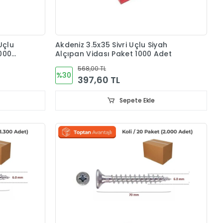
Uçlu
Akdeniz 3.5x35 Sivri Uçlu Siyah
1000
Alçıpan Vidası Paket 1000 Adet
568,00 TL
%30
397,60 TL
Sepete Ekle