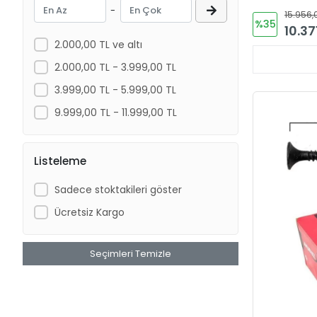
-
15.956,
Attlas
%35
10.37
Ayder
2.000,00 TL ve altı
AZM
2.000,00 TL - 3.999,00 TL
Balco Bally
3.999,00 TL - 5.999,00 TL
Bay-Tec
9.999,00 TL - 11.999,00 TL
Bayraktar
Beybi
Listeleme
Birka
Sadece stoktakileri göster
Black & Decker
Ücretsiz Kargo
Blum
Bossy
Seçimleri Temizle
Botsan
Broth
Canex