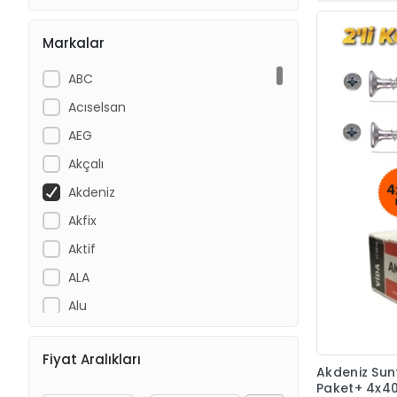
Markalar
ABC
Acıselsan
AEG
Akçalı
Akdeniz
Akfix
Aktif
ALA
Alu
Apel
Fiyat Aralıkları
Asmaco
Akdeniz Sun
Paket+ 4x40
ASR