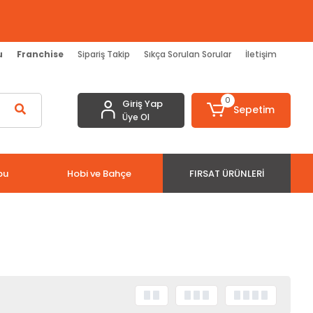
u
Franchise
Sipariş Takip
Sıkça Sorulan Sorular
İletişim
0
Giriş Yap
Sepetim
Üye Ol
bu
Hobi ve Bahçe
FIRSAT ÜRÜNLERI