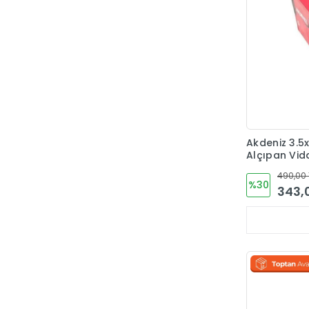
Eriş
Esra
Evaplast
FDS
Flore
Fors
Akdeniz 3.5x
Freud
Alçıpan Vid
Geka
490,00 
%30
343,
Geton
Gezer
Günlüler
Hafele
Hegel
Hemaks