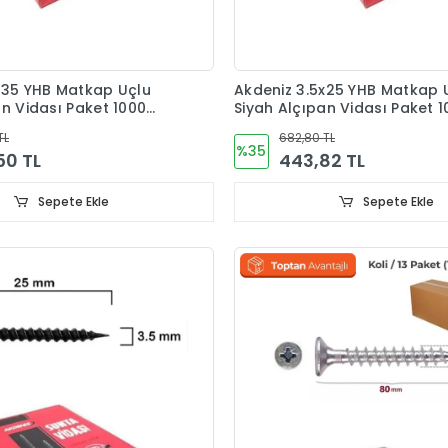
x35 YHB Matkap Uçlu
Akdeniz 3.5x25 YHB Matkap 
an Vidası Paket 1000
Siyah Alçıpan Vidası Paket 
Adet
TL
682,80 TL
%35
50 TL
443,82 TL
Sepete Ekle
Sepete Ekle