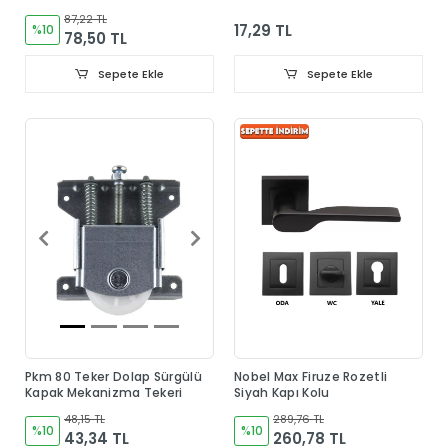
87,22 TL
17,29 TL
%10
78,50 TL
Sepete Ekle
Sepete Ekle
Pkm 80 Teker Dolap Sürgülü
Nobel Max Firuze Rozetli
Kapak Mekanizma Tekeri
Siyah Kapı Kolu
48,15 TL
289,76 TL
%10
%10
43,34 TL
260,78 TL