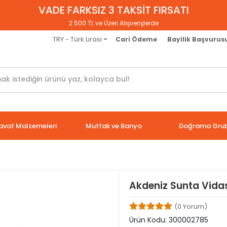
VADE FARKSIZ 3 TAKSİT FIRSATI
2.500 TL ve Üzeri Alışverişlerde
TRY - Türk Lirası
Cari Ödeme
Bayilik Başvurus
avat Malzemeleri
Mutfak ve Banyo
Doğrama Gru
Akdeniz Sunta Vida
(0 Yorum)
Ürün Kodu:
300002785