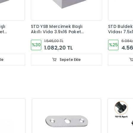
şlı
STD YSB Mercimek Başlı
STD Buldek
ket
Akıllı Vida 3.9x16 Paket
Vidası 7.5x
2500 Adet
1.546,00 TL
6.084,
%30
%25
1.082,20 TL
4.56
le
Sepete Ekle