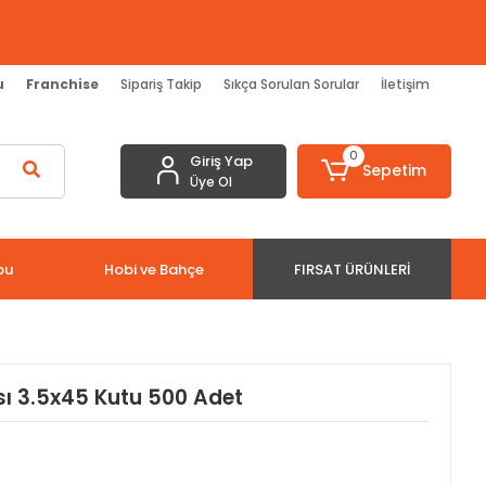
u
Franchise
Sipariş Takip
Sıkça Sorulan Sorular
İletişim
0
Giriş Yap
Sepetim
Üye Ol
bu
Hobi ve Bahçe
FIRSAT ÜRÜNLERI
sı 3.5x45 Kutu 500 Adet