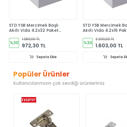
STD YSB Mercimek Başlı
STD YSB Mercimek Ba
Akıllı Vida 4.2x32 Paket
Akıllı Vida 4.2x16 Pa
1000 Adet
2500 Adet
1.389,00 TL
2.290,00 TL
%30
%30
972,30 TL
1.603,00 TL
Sepete Ekle
Sepete Ek
Popüler Ürünler
Kullanıcılarımızın çok sevdiği ürünlerimiz