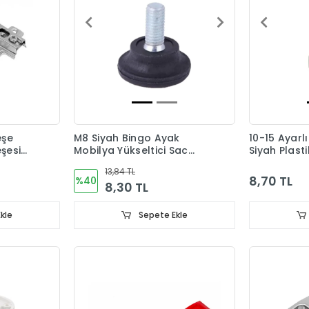
eşe
M8 Siyah Bingo Ayak
10-15 Ayarl
şesi
Mobilya Yükseltici Sac
Siyah Plast
Dahil
13,84 TL
8,70 TL
%40
8,30 TL
kle
Sepete Ekle