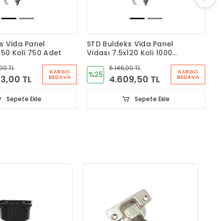
S
V
A
s Vida Panel
STD Buldeks Vida Panel
150 Koli 750 Adet
Vidası 7.5x120 Koli 1000
Adet
00 TL
6.146,00 TL
KARGO
KARGO
%25
3,00 TL
4.609,50 TL
BEDAVA
BEDAVA
Sepete Ekle
Sepete Ekle