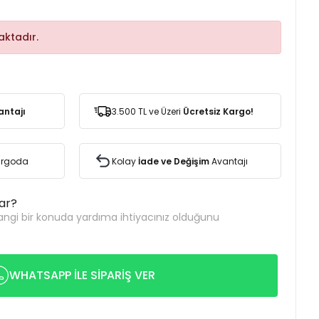
ktadır.
antajı
3.500 TL ve Üzeri
Ücretsiz Kargo!
Kargoda
Kolay
İade ve Değişim
Avantajı
var?
ngi bir konuda yardıma ihtiyacınız olduğunu
WHATSAPP İLE SİPARİŞ VER