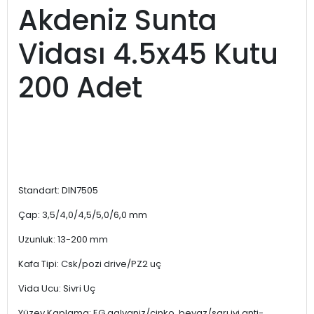
Akdeniz Sunta
Vidası 4.5x45 Kutu
200 Adet
Standart: DIN7505
Çap: 3,5/4,0/4,5/5,0/6,0 mm
Uzunluk: 13-200 mm
Kafa Tipi: Csk/pozi drive/PZ2 uç
Vida Ucu: Sivri Uç
Yüzey Kaplama: EG galvaniz/çinko, beyaz/sarı iyi anti-