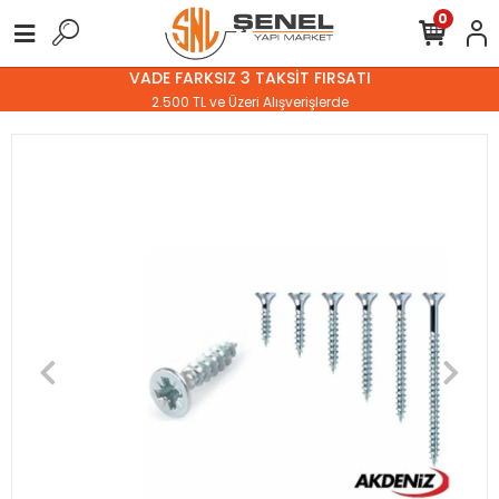
0
VADE FARKSIZ 3 TAKSİT FIRSATI
2.500 TL ve Üzeri Alışverişlerde