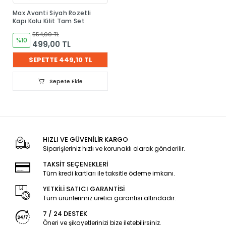
Max Avanti Siyah Rozetli
Kapı Kolu Kilit Tam Set
554,00 TL
%10
499,00 TL
SEPETTE 449,10 TL
Sepete Ekle
HIZLI VE GÜVENİLİR KARGO
Siparişleriniz hızlı ve korunaklı olarak gönderilir.
TAKSİT SEÇENEKLERİ
Tüm kredi kartları ile taksitle ödeme imkanı.
YETKİLİ SATICI GARANTİSİ
Tüm ürünlerimiz üretici garantisi altındadır.
7 / 24 DESTEK
Öneri ve şikayetlerinizi bize iletebilirsiniz.