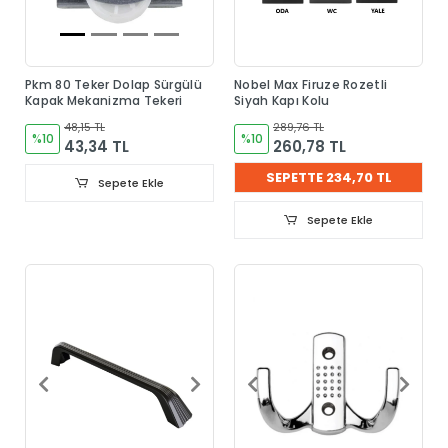
Pkm 80 Teker Dolap Sürgülü
Nobel Max Firuze Rozetli
Kapak Mekanizma Tekeri
Siyah Kapı Kolu
48,15 TL
289,76 TL
%10
%10
43,34 TL
260,78 TL
SEPETTE 234,70 TL
Sepete Ekle
Sepete Ekle