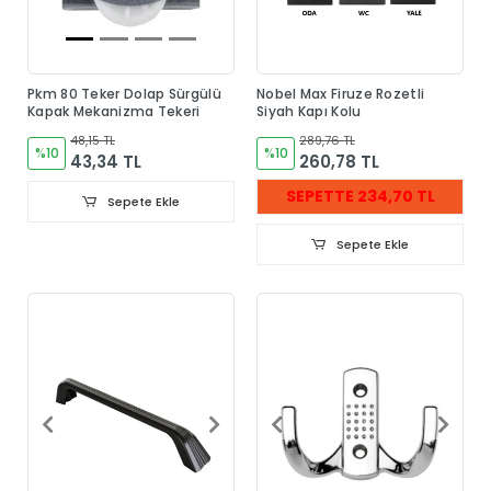
Pkm 80 Teker Dolap Sürgülü
Nobel Max Firuze Rozetli
Kapak Mekanizma Tekeri
Siyah Kapı Kolu
48,15 TL
289,76 TL
%10
%10
43,34 TL
260,78 TL
SEPETTE 234,70 TL
Sepete Ekle
Sepete Ekle