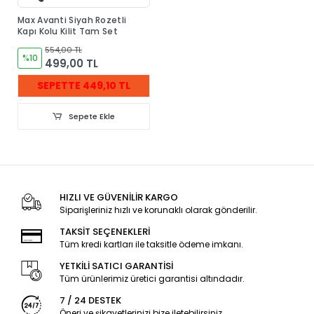
Max Avanti Siyah Rozetli
Kapı Kolu Kilit Tam Set
554,00 TL
%10
499,00 TL
SEPETTE 449,10 TL
Sepete Ekle
HIZLI VE GÜVENİLİR KARGO
Siparişleriniz hızlı ve korunaklı olarak gönderilir.
TAKSİT SEÇENEKLERİ
Tüm kredi kartları ile taksitle ödeme imkanı.
YETKİLİ SATICI GARANTİSİ
Tüm ürünlerimiz üretici garantisi altındadır.
7 / 24 DESTEK
Öneri ve şikayetlerinizi bize iletebilirsiniz.