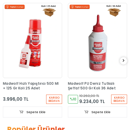
Madwolf Hızlı Yapıştırıcı 500 Ml
Madwolf PU Deniz Tutkalı
+ 125 Gr Koli 25 Adet
Şeffaf 500 Gr Koli 36 Adet
10.260,00 TL
KARGO
KARGO
3.996,00 TL
%10
9.234,00 TL
BEDAVA
BEDAVA
Sepete Ekle
Sepete Ekle
Popüler Ürünler