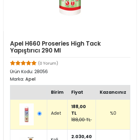
Apel H660 Proseries High Tack
Yapıştırıcı 290 Ml
(0 Yorum)
Ürün Kodu:
28056
Marka:
Apel
Birim
Fiyat
Kazancınız
188,00
Adet
TL
%0
188,00 TL
2.030,40
Koli