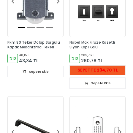
Pkm 80 Teker Dolap Sürgülü
Nobel Max Firuze Rozetli
Kapak Mekanizma Tekeri
Siyah Kapı Kolu
48,15 TL
289,76 TL
%10
%10
43,34 TL
260,78 TL
SEPETTE 234,70 TL
Sepete Ekle
Sepete Ekle