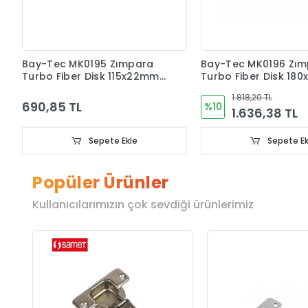
Bay-Tec MK0195 Zımpara
Bay-Tec MK0196 Zı
Turbo Fiber Disk 115x22mm
Turbo Fiber Disk 18
Paket 10 Adet
Paket 10 Adet
1.818,20 TL
690,85 TL
%10
1.636,38 TL
Sepete Ekle
Sepete Ek
Popüler Ürünler
Kullanıcılarımızın çok sevdiği ürünlerimiz