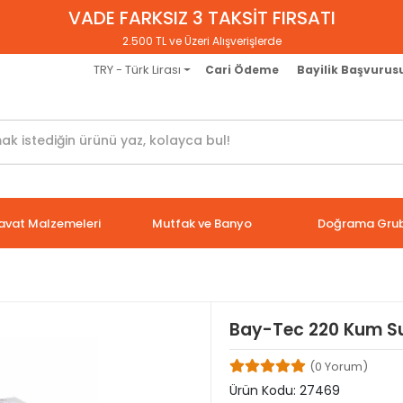
VADE FARKSIZ 3 TAKSİT FIRSATI
2.500 TL ve Üzeri Alışverişlerde
TRY - Türk Lirası
Cari Ödeme
Bayilik Başvurus
avat Malzemeleri
Mutfak ve Banyo
Doğrama Gru
Bay-Tec 220 Kum Su
(0 Yorum)
Ürün Kodu:
27469