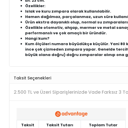
En: 23 cm.
Özellikler:
Islak ve kuru zımpara olarak kullanılabilir.
Hemen dağılmaz, parçalanmaz, uzun süre kullanıl
Ürün ekstra dayanıklı olup, normal su zımparalar
Özellikle otomotiv, ahşap, mermer ve metal sanayid
performanslı ve çok amaçlı bir üründür.
Hangi kum?
Kum ölçüleri numara büyüdükçe küçülür. Yani 80 ku
ince çok çizmeden zımpara yapar. Genelde tercih
büyük olana doğru) doğru zımparalar alınıp ona gö
Taksit Seçenekleri
2.500 TL ve Üzeri Siparişlerinizde Vade Farksız 3 
Taksit
Taksit Tutarı
Toplam Tutar