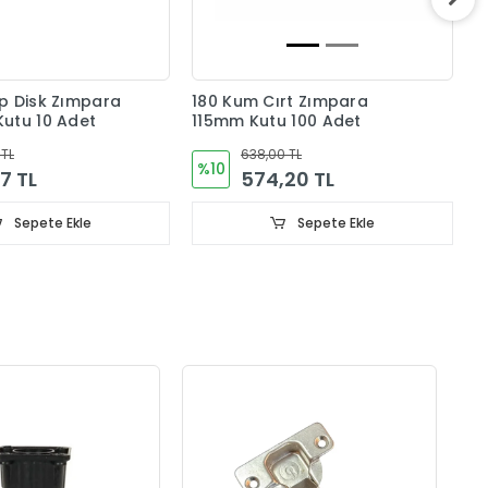
1
1
p Disk Zımpara
180 Kum Cırt Zımpara
utu 10 Adet
115mm Kutu 100 Adet
 TL
638,00 TL
%10
17 TL
574,20 TL
Sepete Ekle
Sepete Ekle