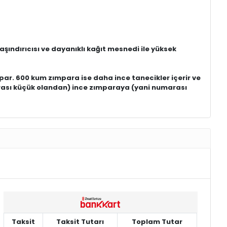
şındırıcısı ve dayanıklı kağıt mesnedi ile yüksek
par. 600 kum zımpara ise daha ince tanecikler içerir ve
rası küçük olandan) ince zımparaya (yani numarası
Taksit
Taksit Tutarı
Toplam Tutar