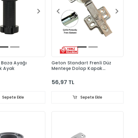
ı Baza Ayağı
Geton Standart Frenli Düz
ik Ayak
Menteşe Dolap Kapak
Menteşesi Taban Dahil
56,97 TL
Sepete Ekle
Sepete Ekle