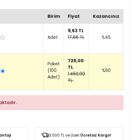
Birim
Fiyat
Kazancınız
9,63 TL
Adet
17,66 TL
%45
725,00
Paket
TL
(100
%50
1.450,00
Adet)
TL
ktadır.
antajı
3.500 TL ve Üzeri
Ücretsiz Kargo!