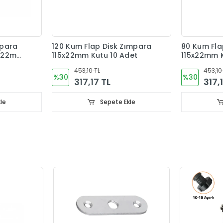
mpara
120 Kum Flap Disk Zımpara
80 Kum Fla
0x22mm
115x22mm Kutu 10 Adet
115x22mm K
453,10 TL
453,10
%30
%30
317,17 TL
317,
le
Sepete Ekle