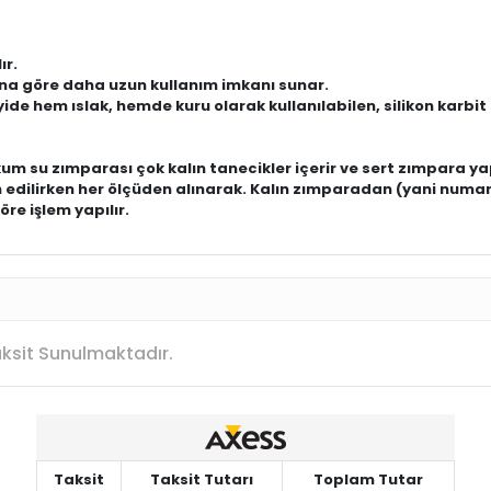
ır.
ına göre daha uzun kullanım imkanı sunar.
e hem ıslak, hemde kuru olarak kullanılabilen, silikon karbit a
m su zımparası çok kalın tanecikler içerir ve sert zımpara ya
 edilirken her ölçüden alınarak. Kalın zımparadan (yani numa
re işlem yapılır.
Taksit Sunulmaktadır.
Taksit
Taksit Tutarı
Toplam Tutar