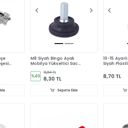
eşe
M8 Siyah Bingo Ayak
10-15 Ayarl
şesi
Mobilya Yükseltici Sac
Siyah Plast
Dahil
13,84 TL
8,70 TL
%40
8,30 TL
kle
Sepete Ekle