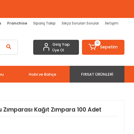
u
Franchise
Sipariş Takip
Sıkça Sorulan Sorular
İletişim
0
Giriş Yap
Sepetim
Üye Ol
bu
Hobi ve Bahçe
FIRSAT ÜRÜNLERI
 Zımparası Kağıt Zımpara 100 Adet