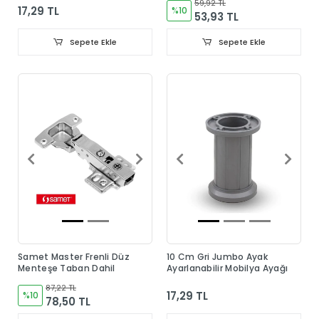
59,92 TL
17,29 TL
%10
53,93 TL
Sepete Ekle
Sepete Ekle
Samet Master Frenli Düz
10 Cm Gri Jumbo Ayak
Menteşe Taban Dahil
Ayarlanabilir Mobilya Ayağı
87,22 TL
17,29 TL
%10
78,50 TL