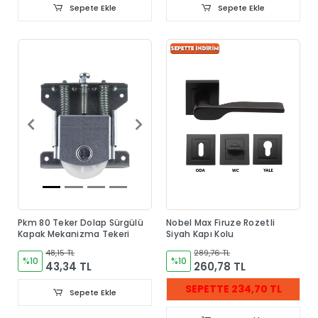
Sepete Ekle
Sepete Ekle
Pkm 80 Teker Dolap Sürgülü
Nobel Max Firuze Rozetli
Kapak Mekanizma Tekeri
Siyah Kapı Kolu
48,15 TL
289,76 TL
%10
%10
43,34 TL
260,78 TL
SEPETTE 234,70 TL
Sepete Ekle