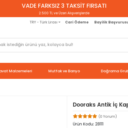
VADE FARKSIZ 3 TAKSİT FIRSATI
2.500 TL ve Üzeri Alışverişlerde
TRY - Türk Lirası
Cari Ödeme
Bayilik Başvurus
avat Malzemeleri
Mutfak ve Banyo
Doğrama Gru
Dooraks Antik İç Ka
(0 Yorum)
Ürün Kodu:
28111