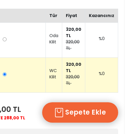
Tür
Fiyat
Kazancınız
320,00
Oda
TL
%0
Kilit
320,00
TL
320,00
WC
TL
%0
Kilit
320,00
TL
,00 TL
Sepete Ekle
E 288,00 TL