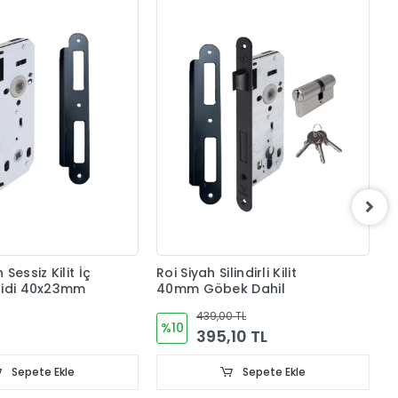
N
O
Sessiz Kilit İç
Roi Siyah Silindirli Kilit
lidi 40x23mm
40mm Göbek Dahil
439,00 TL
%10
395,10 TL
Sepete Ekle
Sepete Ekle