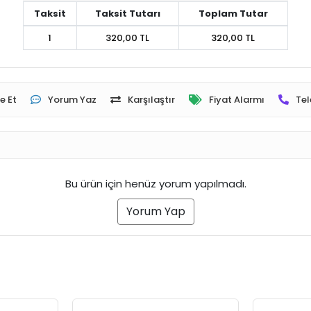
Taksit
Taksit Tutarı
Toplam Tutar
1
320,00 TL
320,00 TL
e Et
Yorum Yaz
Karşılaştır
Fiyat Alarmı
Tel
Bu ürün için henüz yorum yapılmadı.
Yorum Yap