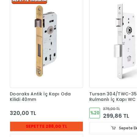
Dooraks Antik İç Kapı Oda
Tursan 304/TWC-35 
Kilidi 40mm
Rulmanlı İç Kapı WC K
35mm
375,00 TL
320,00 TL
%20
299,86 TL
SEPETTE 288,00 TL
Sepete Ek