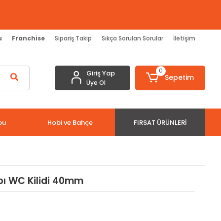
u
Franchise
Sipariş Takip
Sıkça Sorulan Sorular
İletişim
0
Giriş Yap
Sepetim
Üye Ol
bu
Hobi ve Bahçe
FIRSAT ÜRÜNLERI
pı WC Kilidi 40mm