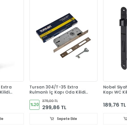
Extra
Tursan 304/T-35 Extra
Nobel Siyah 
ilidi
Rulmanlı İç Kapı Oda Kilidi
Kapı WC Ki
35mm
375,00 TL
189,76 TL
%20
299,86 TL
le
Sepete Ekle