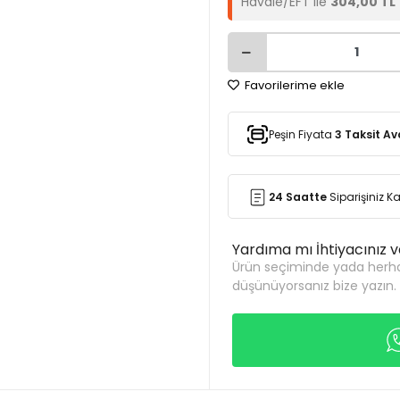
Havale/EFT ile
304,00 TL
Favorilerime ekle
Peşin Fiyata
3 Taksit Av
24 Saatte
Siparişiniz 
Yardıma mı İhtiyacınız 
Ürün seçiminde yada herha
düşünüyorsanız bize yazın.