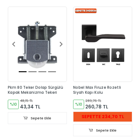
Pkm 80 Teker Dolap Sürgülü
Nobel Max Firuze Rozetli
Kapak Mekanizma Tekeri
Siyah Kapı Kolu
48,15 TL
289,76 TL
%10
%10
43,34 TL
260,78 TL
SEPETTE 234,70 TL
Sepete Ekle
Sepete Ekle