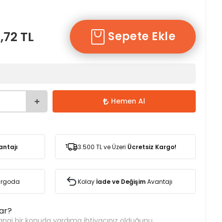
,72 TL
Sepete Ekle
Hemen Al
antajı
3.500 TL ve Üzeri
Ücretsiz Kargo!
Kargoda
Kolay
İade ve Değişim
Avantajı
var?
ngi bir konuda yardıma ihtiyacınız olduğunu