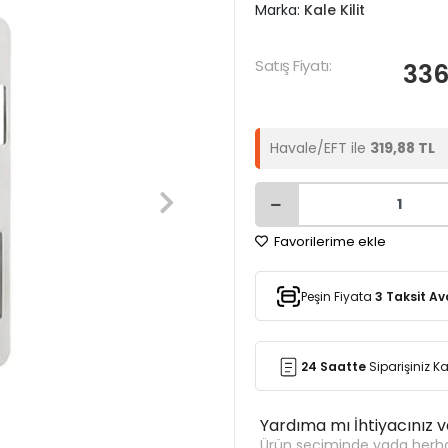
Marka:
Kale Kilit
Satış Fiyatı:
336
Havale/EFT ile
319,88 TL
Favorilerime ekle
Peşin Fiyata
3 Taksit Av
24 Saatte
Siparişiniz 
Yardıma mı İhtiyacınız 
Ürün seçiminde yada herha