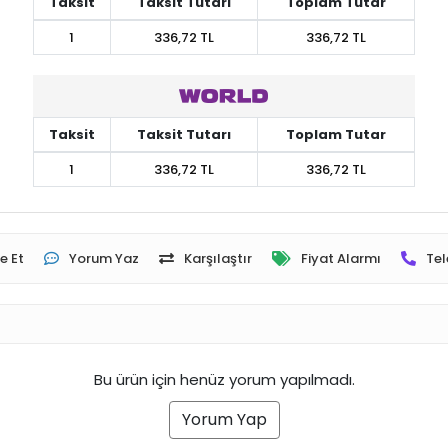
Taksit
Taksit Tutarı
Toplam Tutar
1
336,72 TL
336,72 TL
Taksit
Taksit Tutarı
Toplam Tutar
1
336,72 TL
336,72 TL
e Et
Yorum Yaz
Karşılaştır
Fiyat Alarmı
Tel
Bu ürün için henüz yorum yapılmadı.
Yorum Yap