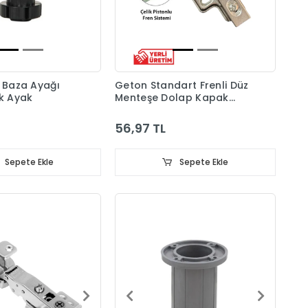
ı Baza Ayağı
Geton Standart Frenli Düz
ik Ayak
Menteşe Dolap Kapak
Menteşesi Taban Dahil
56,97 TL
Sepete Ekle
Sepete Ekle