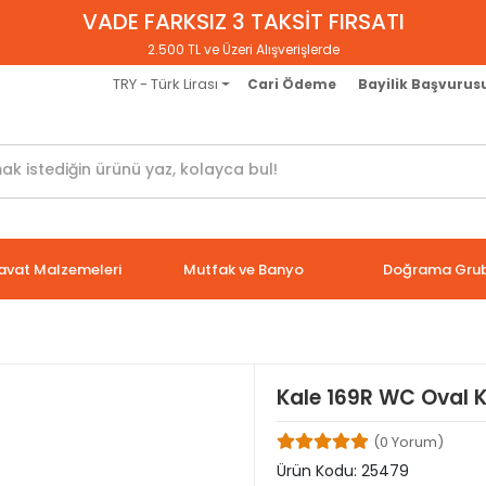
VADE FARKSIZ 3 TAKSİT FIRSATI
2.500 TL ve Üzeri Alışverişlerde
TRY - Türk Lirası
Cari Ödeme
Bayilik Başvurus
avat Malzemeleri
Mutfak ve Banyo
Doğrama Gru
Kale 169R WC Oval Ki
(0 Yorum)
Ürün Kodu:
25479