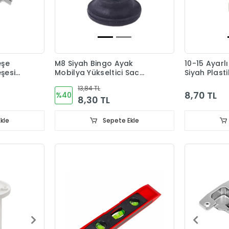
eşe
M8 Siyah Bingo Ayak
10-15 Ayarl
şesi
Mobilya Yükseltici Sac
Siyah Plast
Dahil
13,84 TL
8,70 TL
%40
8,30 TL
kle
Sepete Ekle