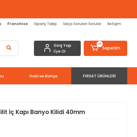
u
Franchise
Sipariş Takip
Sıkça Sorulan Sorular
İletişim
0
Giriş Yap
Sepetim
Üye Ol
bu
Hobi ve Bahçe
FIRSAT ÜRÜNLERI
lit İç Kapı Banyo Kilidi 40mm