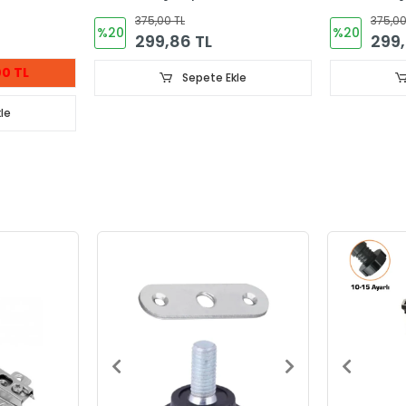
35mm
35mm
375,00 TL
375,00
%20
%20
299,86 TL
299,
0 TL
Sepete Ekle
le