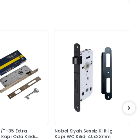
R
4
/T-35 Extra
Nobel Siyah Sessiz Kilit İç
 Kapı Oda Kilidi
Kapı WC Kilidi 40x23mm