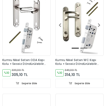
Kumru Nikel Saten ODA Kapı
Kumru Nikel Saten WC Kapı
Kolu + Sessiz Döndürülebilir
Kolu + Sessiz Döndürülebilir
Dilli ODA Kilit 40-23 Mm Takım
Dilli WC Kilit 40-23 Mm Takım
339,00 TL
349,00 TL
%10
%10
305,10 TL
314,10 TL
Sepete Ekle
Sepete Ekle