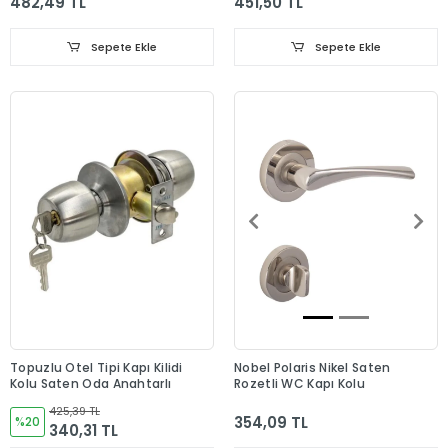
482,49 TL
451,50 TL
Sepete Ekle
Sepete Ekle
Topuzlu Otel Tipi Kapı Kilidi
Nobel Polaris Nikel Saten
Kolu Saten Oda Anahtarlı
Rozetli WC Kapı Kolu
425,39 TL
354,09 TL
%20
340,31 TL