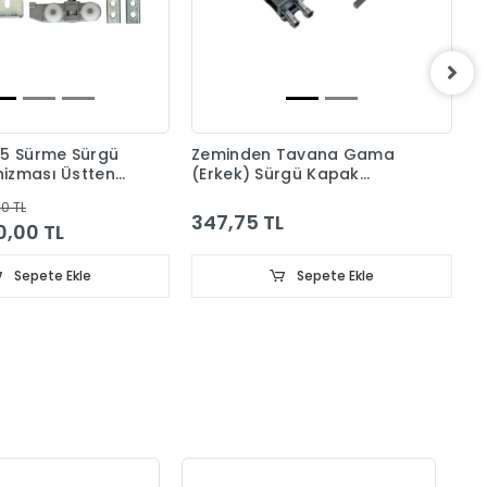
G
A
65 Sürme Sürgü
Zeminden Tavana Gama
izması Üstten
(Erkek) Sürgü Kapak
Kg
Mekanizması CNC 70060
00 TL
Pano Mekanizma
347,75 TL
0,00 TL
Sepete Ekle
Sepete Ekle