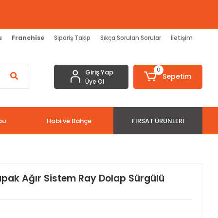
u
Franchise
Sipariş Takip
Sıkça Sorulan Sorular
İletişim
0
Giriş Yap
Sepetim
Üye Ol
bu
Hobi ve Bahçe
FIRSAT ÜRÜNLERI
pak Ağır Sistem Ray Dolap Sürgülü
ı