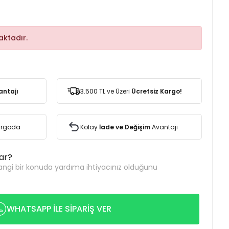
ktadır.
antajı
3.500 TL ve Üzeri
Ücretsiz Kargo!
Kargoda
Kolay
İade ve Değişim
Avantajı
var?
ngi bir konuda yardıma ihtiyacınız olduğunu
WHATSAPP İLE SİPARİŞ VER