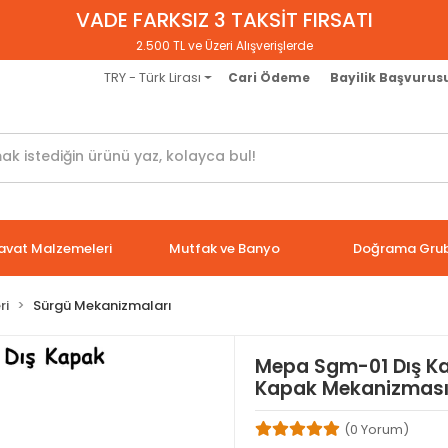
VADE FARKSIZ 3 TAKSİT FIRSATI
2.500 TL ve Üzeri Alışverişlerde
TRY - Türk Lirası
Cari Ödeme
Bayilik Başvurus
avat Malzemeleri
Mutfak ve Banyo
Doğrama Gru
ri
Sürgü Mekanizmaları
Mepa Sgm-01 Dış Ka
Kapak Mekanizmas
(0 Yorum)