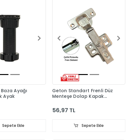
ı Baza Ayağı
Geton Standart Frenli Düz
ik Ayak
Menteşe Dolap Kapak
Menteşesi Taban Dahil
56,97 TL
Sepete Ekle
Sepete Ekle