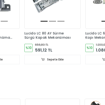
Lucido LC 80 AY Sürme
Lucido LC 
nizma
Sürgü Kapak Mekanizması
Kapı Mekan
Montaj 65 
656,80 TL
1.200,
%10
%10
591,12 TL
1.08
le
Sepete Ekle