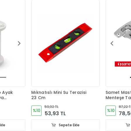
o Ayak
Mıknatıslı Mini Su Terazisi
Samet Maste
ya
23 Cm
Menteşe Ta
59,92 TL
87,22 T
%10
%10
53,93 TL
78,5
kle
Sepete Ekle