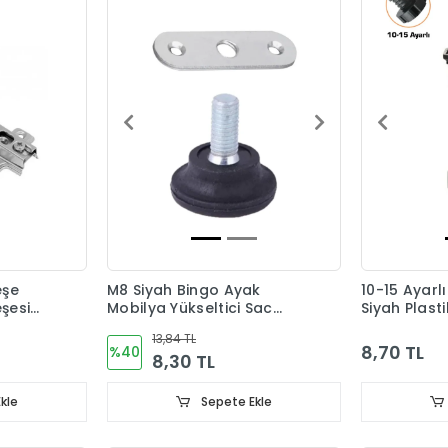
eşe
M8 Siyah Bingo Ayak
10-15 Ayarl
şesi
Mobilya Yükseltici Sac
Siyah Plast
Dahil
13,84 TL
8,70 TL
%40
8,30 TL
kle
Sepete Ekle