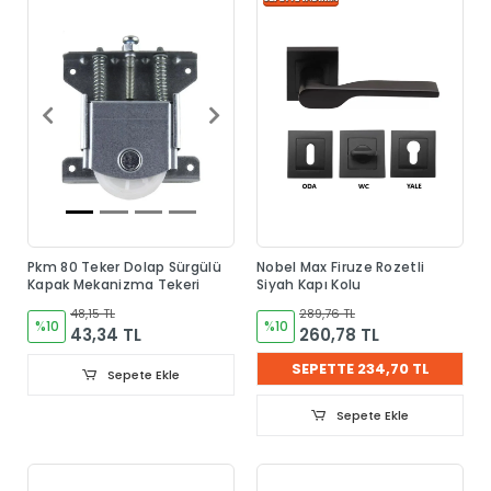
Pkm 80 Teker Dolap Sürgülü
Nobel Max Firuze Rozetli
Kapak Mekanizma Tekeri
Siyah Kapı Kolu
48,15 TL
289,76 TL
%10
%10
43,34 TL
260,78 TL
SEPETTE 234,70 TL
Sepete Ekle
Sepete Ekle