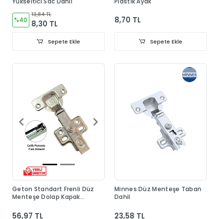
Yükseltici Sac Dahil
Plastik Ayak
13,84 TL
8,70 TL
%40
8,30 TL
Sepete Ekle
Sepete Ekle
Geton Standart Frenli Düz
Minnes Düz Menteşe Taban
Menteşe Dolap Kapak
Dahil
Menteşesi Taban Dahil
56,97 TL
23,58 TL