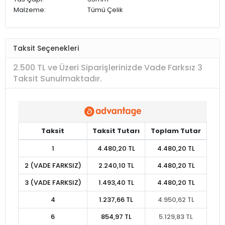
Malzeme:
Tümü Çelik
Taksit Seçenekleri
2.500 TL ve Üzeri Siparişlerinizde Vade Farksız 3
Taksit Sunulmaktadır.
Taksit
Taksit Tutarı
Toplam Tutar
1
4.480,20 TL
4.480,20 TL
2 (VADE FARKSIZ)
2.240,10 TL
4.480,20 TL
3 (VADE FARKSIZ)
1.493,40 TL
4.480,20 TL
4
1.237,66 TL
4.950,62 TL
6
854,97 TL
5.129,83 TL