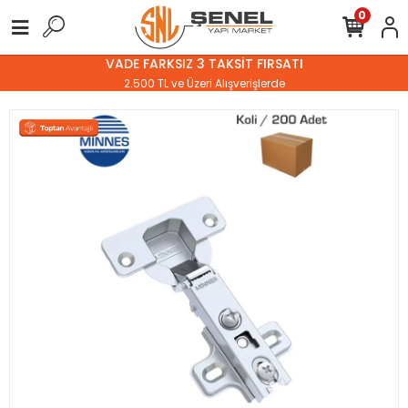
0
VADE FARKSIZ 3 TAKSİT FIRSATI
2.500 TL ve Üzeri Alışverişlerde