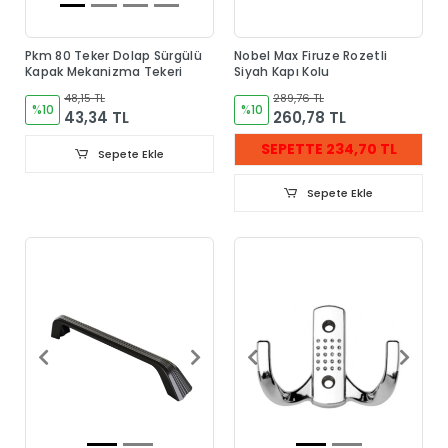
Pkm 80 Teker Dolap Sürgülü
Nobel Max Firuze Rozetli
Kapak Mekanizma Tekeri
Siyah Kapı Kolu
48,15 TL
289,76 TL
%10
%10
43,34 TL
260,78 TL
SEPETTE 234,70 TL
Sepete Ekle
Sepete Ekle