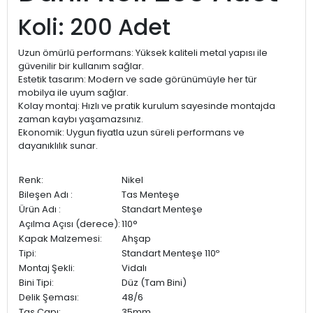
Koli: 200 Adet
Uzun ömürlü performans: Yüksek kaliteli metal yapısı ile
güvenilir bir kullanım sağlar.
Estetik tasarım: Modern ve sade görünümüyle her tür
mobilya ile uyum sağlar.
Kolay montaj: Hızlı ve pratik kurulum sayesinde montajda
zaman kaybı yaşamazsınız.
Ekonomik: Uygun fiyatla uzun süreli performans ve
dayanıklılık sunar.
Renk:
Nikel
Bileşen Adı :
Tas Menteşe
Ürün Adı :
Standart Menteşe
Açılma Açısı (derece):
110°
Kapak Malzemesi:
Ahşap
Tipi:
Standart Menteşe 110º
Montaj Şekli:
Vidalı
Bini Tipi:
Düz (Tam Bini)
Delik Şeması:
48/6
Tas Çapı:
35mm