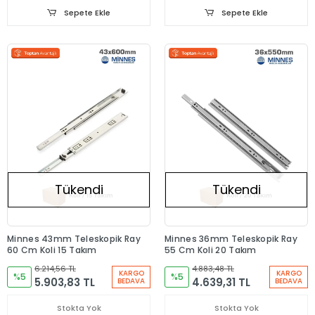
Sepete Ekle
Sepete Ekle
Tükendi
Tükendi
Minnes 43mm Teleskopik Ray
Minnes 36mm Teleskopik Ray
60 Cm Koli 15 Takım
55 Cm Koli 20 Takım
6.214,56 TL
4.883,48 TL
KARGO
KARGO
%5
%5
5.903,83 TL
4.639,31 TL
BEDAVA
BEDAVA
Stokta Yok
Stokta Yok