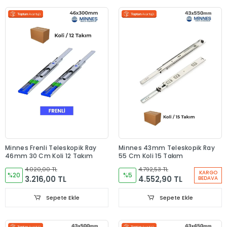
Minnes Frenli Teleskopik Ray
Minnes 43mm Teleskopik Ray
46mm 30 Cm Koli 12 Takım
55 Cm Koli 15 Takım
4.020,00 TL
4.792,53 TL
KARGO
%20
%5
3.216,00 TL
4.552,90 TL
BEDAVA
Sepete Ekle
Sepete Ekle