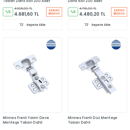
Taban Dahil Koli 200 Adet
Dahil Koli 200 Adet
4.928,00 TL
4.716,00 TL
KARGO
KARGO
%5
%5
4.681,60 TL
4.480,20 TL
BEDAVA
BEDAVA
Sepete Ekle
Sepete Ekle
Minnes Frenli Yarım Deve
Minnes Frenli Düz Menteşe
Menteşe Taban Dahil
Taban Dahil