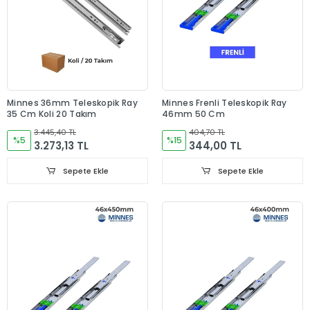
Minnes 36mm Teleskopik Ray
Minnes Frenli Teleskopik Ray
35 Cm Koli 20 Takım
46mm 50 Cm
3.445,40 TL
404,70 TL
%5
%15
3.273,13 TL
344,00 TL
Sepete Ekle
Sepete Ekle