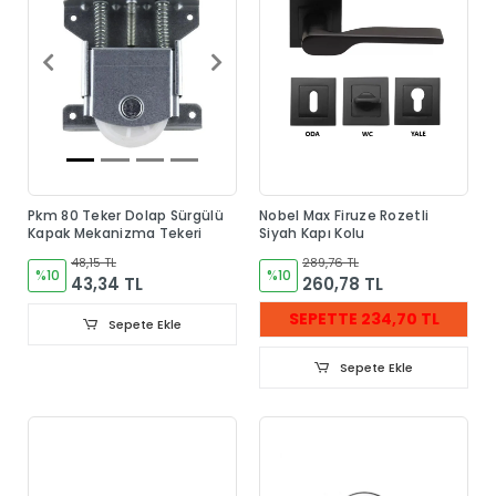
Pkm 80 Teker Dolap Sürgülü
Nobel Max Firuze Rozetli
Kapak Mekanizma Tekeri
Siyah Kapı Kolu
48,15 TL
289,76 TL
%10
%10
43,34 TL
260,78 TL
SEPETTE 234,70 TL
Sepete Ekle
Sepete Ekle