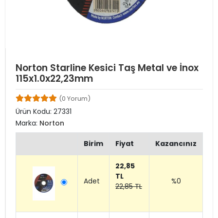
Norton Starline Kesici Taş Metal ve İnox
115x1.0x22,23mm
(0 Yorum)
Ürün Kodu:
27331
Marka:
Norton
Birim
Fiyat
Kazancınız
22,85
TL
Adet
%0
22,85 TL