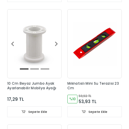
10 Cm Beyaz Jumbo Ayak
Mıknatıslı Mini Su Terazisi 23
Ayarlanabilir Mobilya Ayağı
Cm
59,92 TL
17,29 TL
%10
53,93 TL
Sepete Ekle
Sepete Ekle