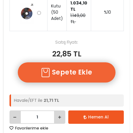
1.034,10
Kutu
TL
(50
%10
1.149,00
Adet)
TL
Satış Fiyatı:
22,85 TL
Sepete Ekle
Havale/EFT ile
21,71 TL
Hemen Al
Favorilerime ekle