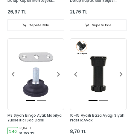
Dolap Kapak Menteşesi
Dolap Kapak Menteşesi
Taban Dahil
Taban Dahil
26,97 TL
21,76 TL
Sepete Ekle
Sepete Ekle
M8 Siyah Bingo Ayak Mobilya
10-15 Ayarlı Baza Ayağı Siyah
Yükseltici Sac Dahil
Plastik Ayak
13,84 TL
8,70 TL
%40
8,30 TL