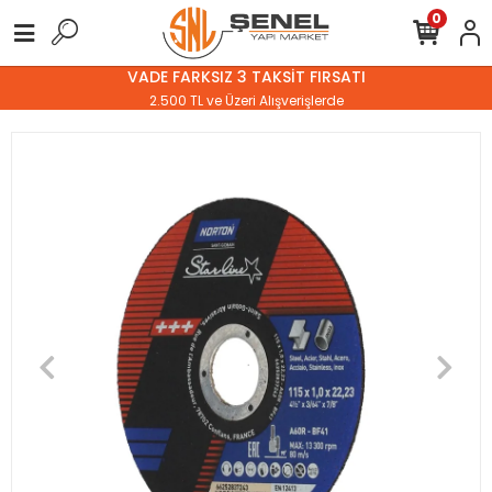
0
VADE FARKSIZ 3 TAKSİT FIRSATI
2.500 TL ve Üzeri Alışverişlerde