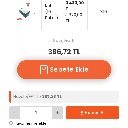
3.483,00
Koli
TL
(10
%10
3.870,00
Paket)
TL
Satış Fiyatı:
386,72 TL
Sepete Ekle
Havale/EFT ile
367,38 TL
Hemen Al
Favorilerime ekle