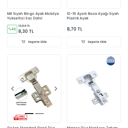
M8 Siyah Bingo Ayak Mobilya
10-15 Ayarlı Baza Ayağı Siyah
Yükseltici Sac Dahil
Plastik Ayak
13,84 TL
8,70 TL
%40
8,30 TL
Sepete Ekle
Sepete Ekle
Geton Standart Frenli Düz
Minnes Düz Menteşe Taban