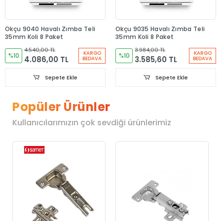
Okçu 9040 Havalı Zımba Teli
Okçu 9035 Havalı Zımba Teli
35mm Koli 8 Paket
35mm Koli 8 Paket
4.540,00 TL
3.984,00 TL
KARGO
KARGO
%10
%10
4.086,00 TL
3.585,60 TL
BEDAVA
BEDAVA
Sepete Ekle
Sepete Ekle
Popüler Ürünler
Kullanıcılarımızın çok sevdiği ürünlerimiz