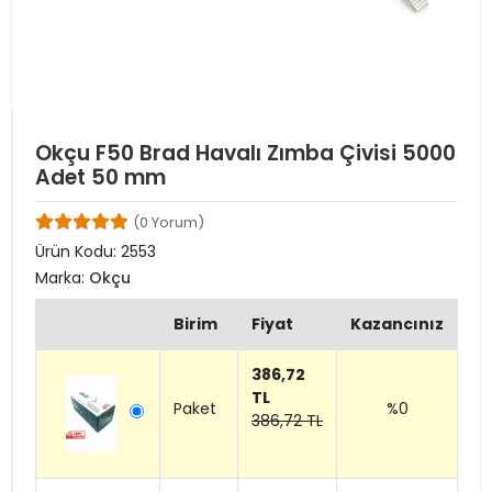
Okçu F50 Brad Havalı Zımba Çivisi 5000
Adet 50 mm
(0 Yorum)
Ürün Kodu:
2553
Marka:
Okçu
Birim
Fiyat
Kazancınız
386,72
TL
Paket
%0
386,72 TL