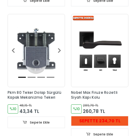
Sepete Ekle
Sepete Ekle
Pkm 80 Teker Dolap Sürgülü
Nobel Max Firuze Rozetli
Kapak Mekanizma Tekeri
Siyah Kapı Kolu
48,15 TL
289,76 TL
%10
%10
43,34 TL
260,78 TL
SEPETTE 234,70 TL
Sepete Ekle
Sepete Ekle