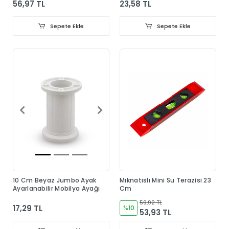
56,97 TL
23,58 TL
Sepete Ekle
Sepete Ekle
10 Cm Beyaz Jumbo Ayak
Mıknatıslı Mini Su Terazisi 23
Ayarlanabilir Mobilya Ayağı
Cm
59,92 TL
17,29 TL
%10
53,93 TL