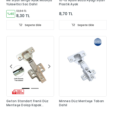
M8 Siyah Bingo Ayak Mobilya
10-15 Ayarlı Baza Ayağı Siyah
Yükseltici Sac Dahil
Plastik Ayak
13,84 TL
8,70 TL
%40
8,30 TL
Sepete Ekle
Sepete Ekle
Geton Standart Frenli Düz
Minnes Düz Menteşe Taban
Menteşe Dolap Kapak
Dahil
Menteşesi Taban Dahil