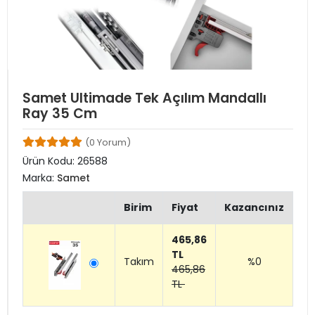
Samet Ultimade Tek Açılım Mandallı
Ray 35 Cm
(0 Yorum)
Ürün Kodu:
26588
Marka:
Samet
Birim
Fiyat
Kazancınız
465,86
TL
Takım
%0
465,86
TL