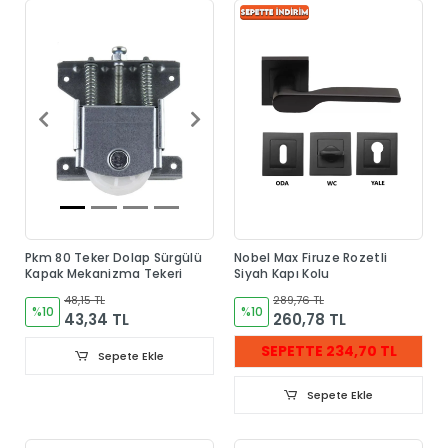
Pkm 80 Teker Dolap Sürgülü
Nobel Max Firuze Rozetli
Kapak Mekanizma Tekeri
Siyah Kapı Kolu
48,15 TL
289,76 TL
%10
%10
43,34 TL
260,78 TL
SEPETTE 234,70 TL
Sepete Ekle
Sepete Ekle