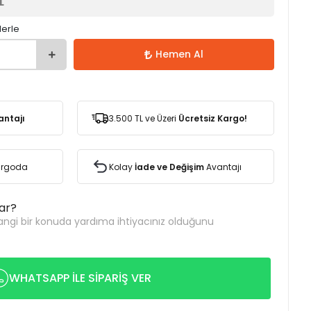
L
lerle
Hemen Al
antajı
3.500 TL ve Üzeri
Ücretsiz Kargo!
Kargoda
Kolay
İade ve Değişim
Avantajı
var?
ngi bir konuda yardıma ihtiyacınız olduğunu
WHATSAPP İLE SİPARİŞ VER