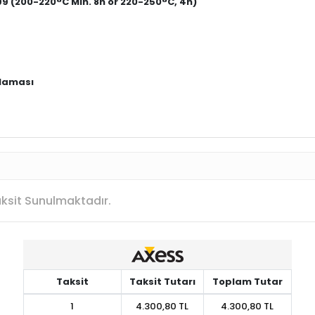
99 (200-220°C Min. 8h or 220-250°C, 4h)
ulaması
Taksit Sunulmaktadır.
Taksit
Taksit Tutarı
Toplam Tutar
1
4.300,80 TL
4.300,80 TL