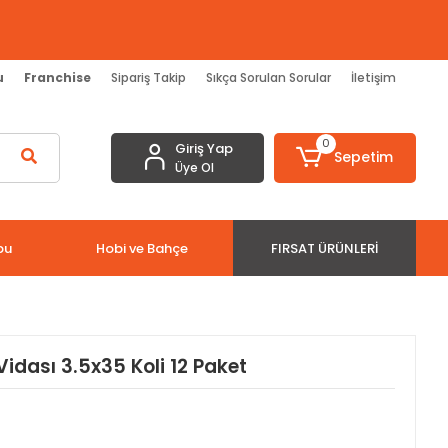
u
Franchise
Sipariş Takip
Sıkça Sorulan Sorular
İletişim
0
Giriş Yap
Sepetim
Üye Ol
bu
Hobi ve Bahçe
FIRSAT ÜRÜNLERI
idası 3.5x35 Koli 12 Paket