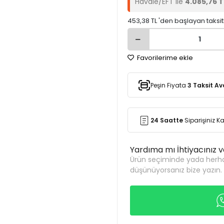
Havale/EFT ile
4.085,76 T
453,38 TL 'den başlayan taksit
Favorilerime ekle
Peşin Fiyata
3 Taksit Av
24 Saatte
Siparişiniz 
Yardıma mı İhtiyacınız 
Ürün seçiminde yada herha
düşünüyorsanız bize yazın.