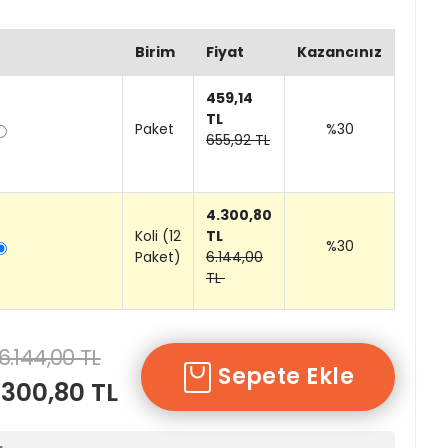
Birim
Fiyat
Kazancınız
459,14
TL
Paket
%30
655,92 TL
4.300,80
Koli (12
TL
%30
Paket)
6.144,00
TL
6.144,00 TL
Sepete Ekle
.300,80 TL