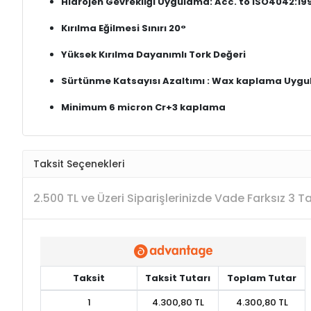
Hidrojen Gevrekliği Uygulama: Acc. to ISO4042:19
Kırılma Eğilmesi Sınırı 20°
Yüksek Kırılma Dayanımlı Tork Değeri
Sürtünme Katsayısı Azaltımı : Wax kaplama Uyg
Minimum 6 micron Cr+3 kaplama
Taksit Seçenekleri
2.500 TL ve Üzeri Siparişlerinizde Vade Farksız 3 
Taksit
Taksit Tutarı
Toplam Tutar
1
4.300,80 TL
4.300,80 TL