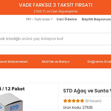
VADE FARKSIZ 3 TAKSİT FIRSATI
2.500 TL ve Üzeri Alışverişlerde
TRY - Türk Lirası
Cari Ödeme
Bayilik Başvurus
avat Malzemeleri
Mutfak ve Banyo
Doğrama Gru
STD Ağaç ve Sunta V
(0 Yorum)
Ürün Kodu:
27535