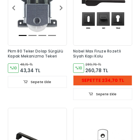
Pkm 80 Teker Dolap Sürgülü
Nobel Max Firuze Rozetli
Kapak Mekanizma Tekeri
Siyah Kapı Kolu
48,15 TL
289,76 TL
%10
%10
43,34 TL
260,78 TL
SEPETTE 234,70 TL
Sepete Ekle
Sepete Ekle