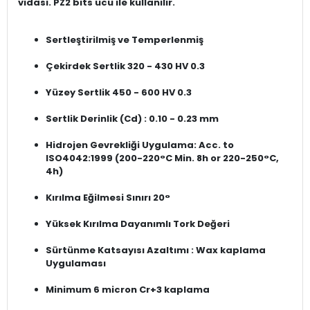
vidası. PZ2 bits ucu ile kullanılır.
Sertleştirilmiş ve Temperlenmiş
Çekirdek Sertlik 320 - 430 HV 0.3
Yüzey Sertlik 450 - 600 HV 0.3
Sertlik Derinlik (Cd) : 0.10 - 0.23 mm
Hidrojen Gevrekliği Uygulama: Acc. to
ISO4042:1999 (200-220°C Min. 8h or 220-250°C,
4h)
Kırılma Eğilmesi Sınırı 20°
Yüksek Kırılma Dayanımlı Tork Değeri
Sürtünme Katsayısı Azaltımı : Wax kaplama
Uygulaması
Minimum 6 micron Cr+3 kaplama