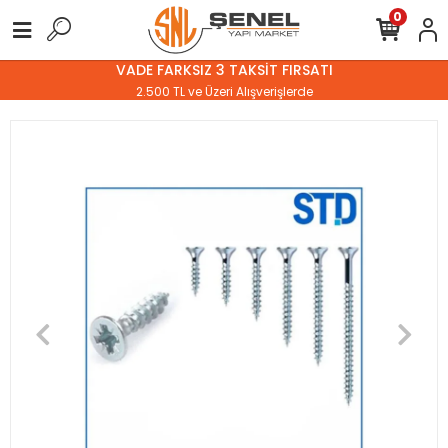
0
VADE FARKSIZ 3 TAKSİT FIRSATI
2.500 TL ve Üzeri Alışverişlerde