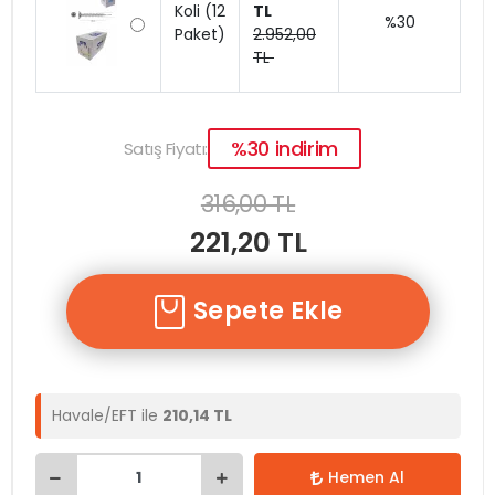
Koli (12
TL
%30
Paket)
2.952,00
TL
%30 indirim
Satış Fiyatı:
316,00 TL
221,20 TL
Sepete Ekle
Havale/EFT ile
210,14 TL
Hemen Al