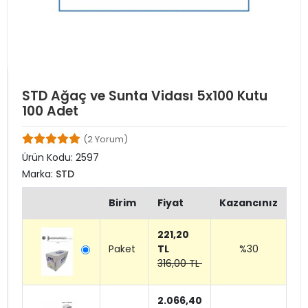
STD Ağaç ve Sunta Vidası 5x100 Kutu
100 Adet
(2 Yorum)
Ürün Kodu:
2597
Marka:
STD
Birim
Fiyat
Kazancınız
221,20
Paket
TL
%30
316,00 TL
2.066,40