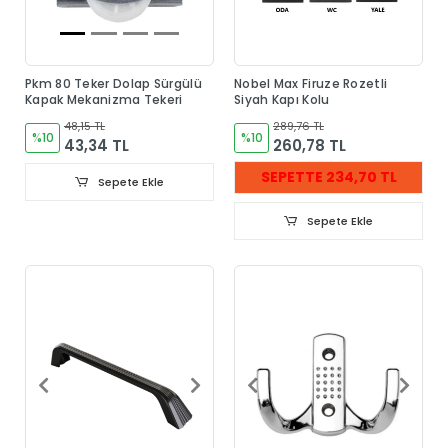
Pkm 80 Teker Dolap Sürgülü
Nobel Max Firuze Rozetli
Kapak Mekanizma Tekeri
Siyah Kapı Kolu
48,15 TL
289,76 TL
%10
%10
43,34 TL
260,78 TL
SEPETTE 234,70 TL
Sepete Ekle
Sepete Ekle