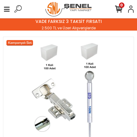
0
VADE FARKSIZ 3 TAKSİT FIRSATI
2.500 TL ve Üzeri Alışverişlerde