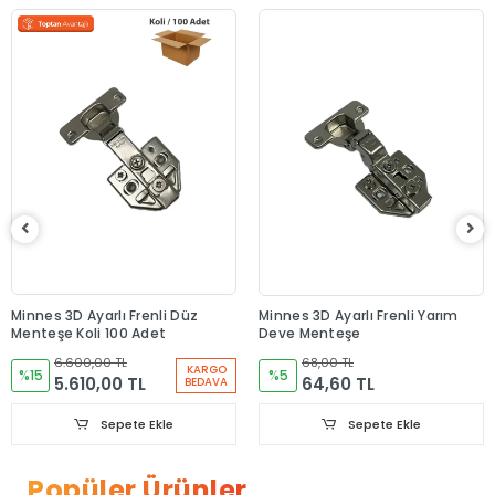
Minnes 3D Ayarlı Frenli Düz
Minnes 3D Ayarlı Frenli Yarım
Menteşe Koli 100 Adet
Deve Menteşe
6.600,00 TL
68,00 TL
KARGO
%15
%5
5.610,00 TL
64,60 TL
BEDAVA
Sepete Ekle
Sepete Ekle
Popüler Ürünler