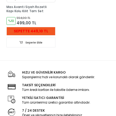
Max Avanti Siyah Rozetli
Kapı Kolu Kilit Tam Set
554,00 TL
%10
499,00 TL
SEPETTE 449,10 TL
Sepete Ekle
HIZLI VE GÜVENİLİR KARGO
Siparişleriniz hızlı ve korunaklı olarak gönderilir.
TAKSİT SEÇENEKLERİ
Tüm kredi kartları ile taksitle ödeme imkanı.
YETKİLİ SATICI GARANTİSİ
Tüm ürünlerimiz üretici garantisi altındadır.
7 / 24 DESTEK
Öneri ve şikayetlerinizi bize iletebilirsiniz.