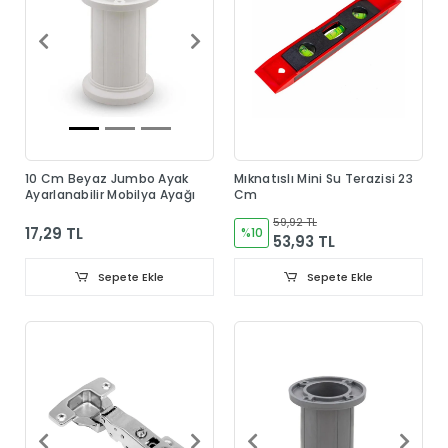
10 Cm Beyaz Jumbo Ayak
Mıknatıslı Mini Su Terazisi 23
Ayarlanabilir Mobilya Ayağı
Cm
59,92 TL
17,29 TL
%10
53,93 TL
Sepete Ekle
Sepete Ekle