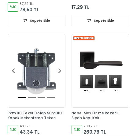
87,22 TL
17,29 TL
%10
78,50 TL
Sepete Ekle
Sepete Ekle
Pkm 80 Teker Dolap Sürgülü
Nobel Max Firuze Rozetli
Kapak Mekanizma Tekeri
Siyah Kapı Kolu
48,15 TL
289,76 TL
%10
%10
43,34 TL
260,78 TL