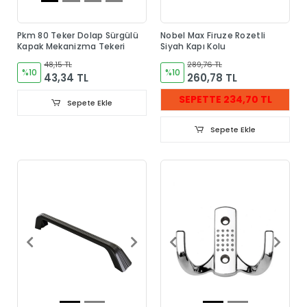
Pkm 80 Teker Dolap Sürgülü
Nobel Max Firuze Rozetli
Kapak Mekanizma Tekeri
Siyah Kapı Kolu
48,15 TL
289,76 TL
%10
%10
43,34 TL
260,78 TL
SEPETTE 234,70 TL
Sepete Ekle
Sepete Ekle