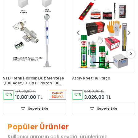
STD Frenli Hidrolik Düz Menteşe
Atölye Seti 18 Parça
(100 Adet) + Gazlı Piston 100N
(100 Adet)
12.090,00 TL
3.560,00 TL
KARGO
%10
%15
10.881,00 TL
3.026,00 TL
BEDAVA
Sepete Ekle
Sepete Ekle
Popüler Ürünler
Kullanıcılarımızın çok sevdiği ürünlerimiz