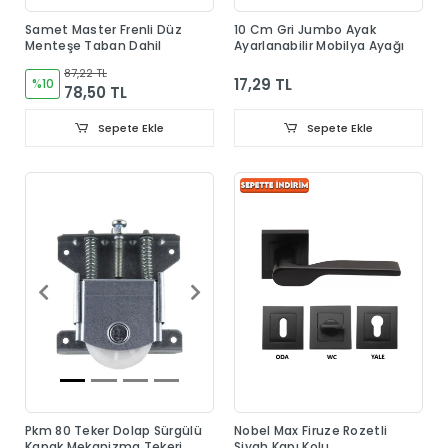
Samet Master Frenli Düz
10 Cm Gri Jumbo Ayak
Menteşe Taban Dahil
Ayarlanabilir Mobilya Ayağı
87,22 TL
17,29 TL
%10
78,50 TL
Sepete Ekle
Sepete Ekle
Pkm 80 Teker Dolap Sürgülü
Nobel Max Firuze Rozetli
Kapak Mekanizma Tekeri
Siyah Kapı Kolu