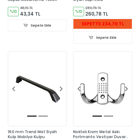
48,15 TL
289,76 TL
%10
%10
43,34 TL
260,78 TL
SEPETTE 234,70 TL
Sepete Ekle
Sepete Ekle
160 mm Trend Mat Siyah
Noktalı Krom Metal Askı
Kulp Mobilya Kulpu
Portmanto Vestiyer Duvar