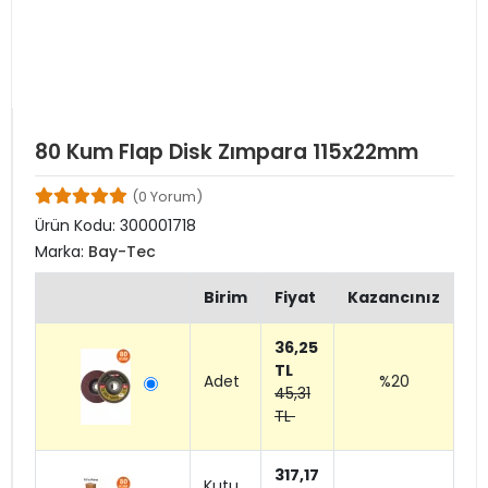
80 Kum Flap Disk Zımpara 115x22mm
(0 Yorum)
Ürün Kodu:
300001718
Marka:
Bay-Tec
Birim
Fiyat
Kazancınız
36,25
TL
Adet
%20
45,31
TL
317,17
Kutu