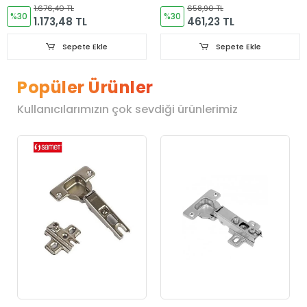
Adet
Adet
1.676,40 TL
658,90 TL
%30
%30
1.173,48 TL
461,23 TL
Sepete Ekle
Sepete Ekle
Popüler Ürünler
Kullanıcılarımızın çok sevdiği ürünlerimiz