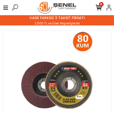
0
VADE FARKSIZ 3 TAKSİT FIRSATI
2.500 TL ve Üzeri Alışverişlerde