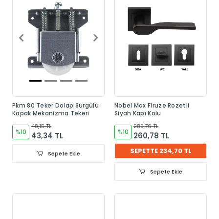
Pkm 80 Teker Dolap Sürgülü
Nobel Max Firuze Rozetli
Kapak Mekanizma Tekeri
Siyah Kapı Kolu
48,15 TL
289,76 TL
%10
%10
43,34 TL
260,78 TL
SEPETTE 234,70 TL
Sepete Ekle
Sepete Ekle