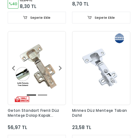
13,84 TL
8,70 TL
%40
8,30 TL
Sepete Ekle
Sepete Ekle
Geton Standart Frenli Düz
Minnes Düz Menteşe Taban
Menteşe Dolap Kapak
Dahil
Menteşesi Taban Dahil
56,97 TL
23,58 TL