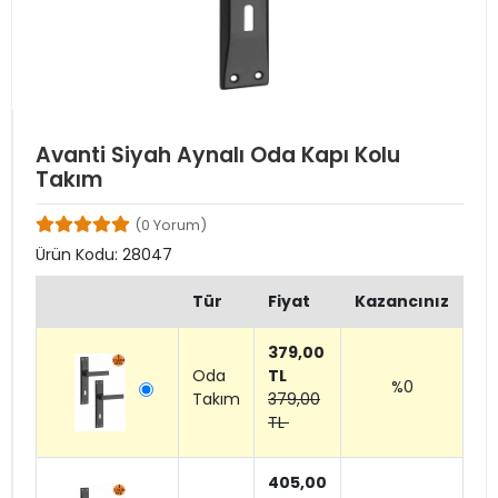
Avanti Siyah Aynalı Oda Kapı Kolu
Takım
(0 Yorum)
Ürün Kodu:
28047
Tür
Fiyat
Kazancınız
379,00
Oda
TL
%0
Takım
379,00
TL
405,00