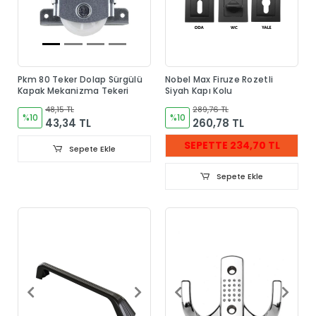
Pkm 80 Teker Dolap Sürgülü
Nobel Max Firuze Rozetli
Kapak Mekanizma Tekeri
Siyah Kapı Kolu
48,15 TL
289,76 TL
%10
%10
43,34 TL
260,78 TL
SEPETTE 234,70 TL
Sepete Ekle
Sepete Ekle