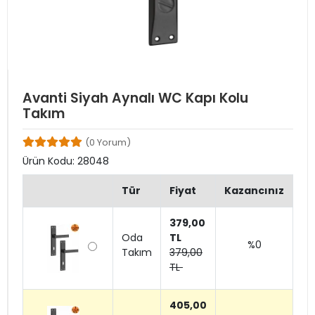
Avanti Siyah Aynalı WC Kapı Kolu
Takım
(0 Yorum)
Ürün Kodu:
28048
Tür
Fiyat
Kazancınız
379,00
Oda
TL
%0
Takım
379,00
TL
405,00