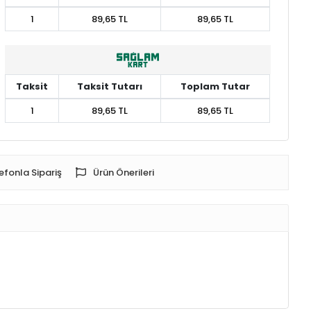
1
89,65 TL
89,65 TL
Taksit
Taksit Tutarı
Toplam Tutar
1
89,65 TL
89,65 TL
efonla Sipariş
Ürün Önerileri