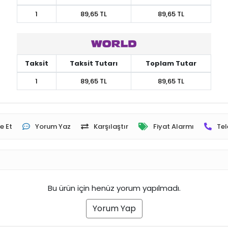
1
89,65 TL
89,65 TL
Taksit
Taksit Tutarı
Toplam Tutar
1
89,65 TL
89,65 TL
e Et
Yorum Yaz
Karşılaştır
Fiyat Alarmı
Tel
Bu ürün için henüz yorum yapılmadı.
Yorum Yap