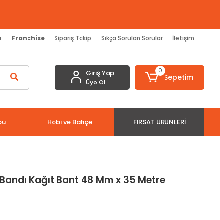
u
Franchise
Sipariş Takip
Sıkça Sorulan Sorular
İletişim
0
Giriş Yap
Sepetim
Üye Ol
bu
Hobi ve Bahçe
FIRSAT ÜRÜNLERI
andı Kağıt Bant 48 Mm x 35 Metre