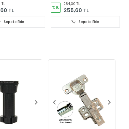
Adet
 TL
284,00 TL
%10
60 TL
255,60 TL
Sepete Ekle
Sepete Ekle