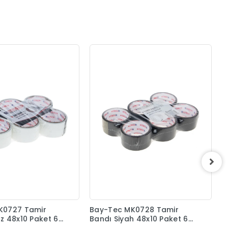
B
B
A
K0727 Tamir
Bay-Tec MK0728 Tamir
z 48x10 Paket 6
Bandı Siyah 48x10 Paket 6