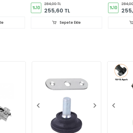
Adet
Adet
284,00 TL
284,00
%10
%10
255,60 TL
255,
le
Sepete Ekle