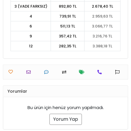
3 (VADE FARKSIZ)
892,80 TL
2.678,40 TL
4
739,91 TL
2.959,63 TL
6
511,13 TL
3.066,77 TL
9
357,42 TL
3.216,76 TL
12
282,35 TL
3.388,18 TL
Yorumlar
Bu ürün için henüz yorum yapılmadı.
Yorum Yap