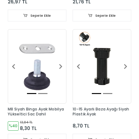
26,97 TL
21,76 TL
Sepete Ekle
Sepete Ekle
M8 Siyah Bingo Ayak Mobilya
10-15 Ayarlı Baza Ayağı Siyah
Yükseltici Sac Dahil
Plastik Ayak
13,84 TL
8,70 TL
%40
8,30 TL