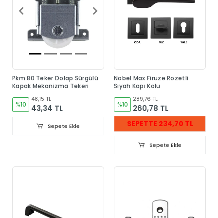
Pkm 80 Teker Dolap Sürgülü
Nobel Max Firuze Rozetli
Kapak Mekanizma Tekeri
Siyah Kapı Kolu
48,15 TL
289,76 TL
%10
%10
43,34 TL
260,78 TL
SEPETTE 234,70 TL
Sepete Ekle
Sepete Ekle