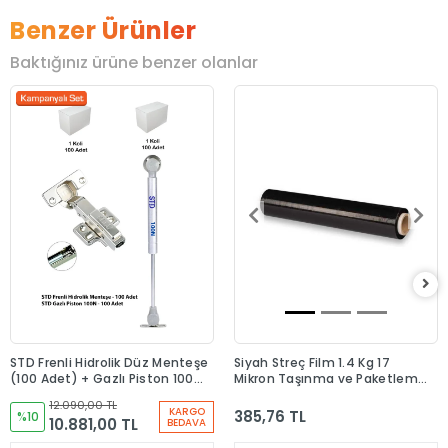
Benzer Ürünler
Baktığınız ürüne benzer olanlar
STD Frenli Hidrolik Düz Menteşe
Siyah Streç Film 1.4 Kg 17
(100 Adet) + Gazlı Piston 100N
Mikron Taşınma ve Paketleme
(100 Adet)
Streci
12.090,00 TL
KARGO
385,76 TL
%10
10.881,00 TL
BEDAVA