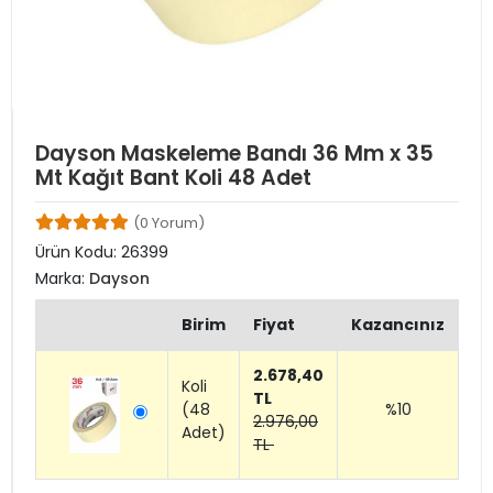
Dayson Maskeleme Bandı 36 Mm x 35
Mt Kağıt Bant Koli 48 Adet
(0 Yorum)
Ürün Kodu:
26399
Marka:
Dayson
Birim
Fiyat
Kazancınız
2.678,40
Koli
TL
(48
%10
2.976,00
Adet)
TL