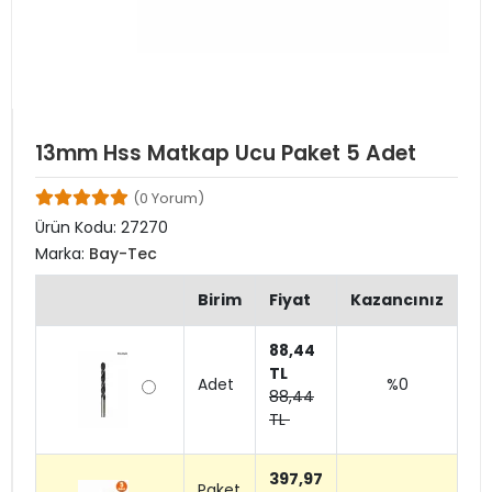
13mm Hss Matkap Ucu Paket 5 Adet
(0 Yorum)
Ürün Kodu:
27270
Marka:
Bay-Tec
Birim
Fiyat
Kazancınız
88,44
TL
Adet
%0
88,44
TL
397,97
Paket