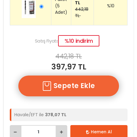
TL
(5
%10
442,18
Adet)
TL
%10 indirim
Satış Fiyatı:
442,18 TL
397,97 TL
Sepete Ekle
Havale/EFT ile
378,07 TL
Hemen Al