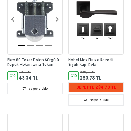
Pkm 80 Teker Dolap Sürgülü
Nobel Max Firuze Rozetli
Kapak Mekanizma Tekeri
Siyah Kapı Kolu
48,15 TL
289,76 TL
%10
%10
43,34 TL
260,78 TL
SEPETTE 234,70 TL
Sepete Ekle
Sepete Ekle