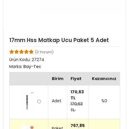
17mm Hss Matkap Ucu Paket 5 Adet
(0 Yorum)
Ürün Kodu:
27274
Marka:
Bay-Tec
Birim
Fiyat
Kazancınız
170,63
TL
Adet
%0
170,63
TL
767,85
Paket