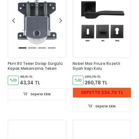
Pkm 80 Teker Dolap Sürgülü
Nobel Max Firuze Rozetli
Kapak Mekanizma Tekeri
Siyah Kapı Kolu
48,15 TL
289,76 TL
%10
%10
43,34 TL
260,78 TL
SEPETTE 234,70 TL
Sepete Ekle
Sepete Ekle