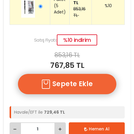
TL
(5
%10
853,16
Adet)
TL
%10 indirim
Satış Fiyatı:
853,16 TL
767,85 TL
Sepete Ekle
Havale/EFT ile
729,46 TL
Hemen Al