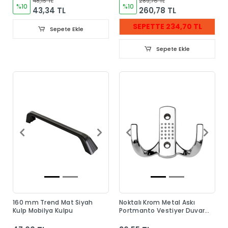
48,15 TL
289,76 TL
%10
%10
43,34 TL
260,78 TL
SEPETTE 234,70 TL
Sepete Ekle
Sepete Ekle
160 mm Trend Mat Siyah
Noktalı Krom Metal Askı
Kulp Mobilya Kulpu
Portmanto Vestiyer Duvar
Dolap Elbise Askısı