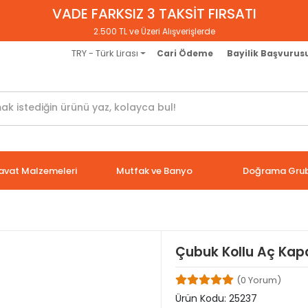
VADE FARKSIZ 3 TAKSİT FIRSATI
2.500 TL ve Üzeri Alışverişlerde
TRY - Türk Lirası
Cari Ödeme
Bayilik Başvurus
avat Malzemeleri
Mutfak ve Banyo
Doğrama Gru
Çubuk Kollu Aç Kap
(0 Yorum)
Ürün Kodu:
25237