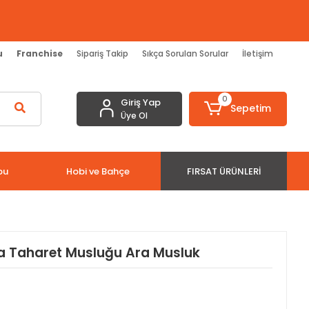
u
Franchise
Sipariş Takip
Sıkça Sorulan Sorular
İletişim
0
Giriş Yap
Sepetim
Üye Ol
bu
Hobi ve Bahçe
FIRSAT ÜRÜNLERI
a Taharet Musluğu Ara Musluk