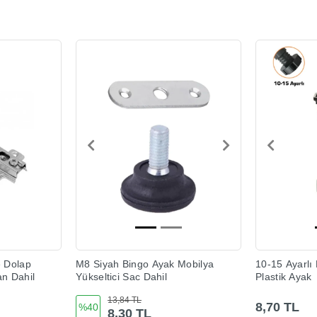
 Dolap
M8 Siyah Bingo Ayak Mobilya
10-15 Ayarlı
n Dahil
Yükseltici Sac Dahil
Plastik Ayak
13,84 TL
8,70 TL
%40
8,30 TL