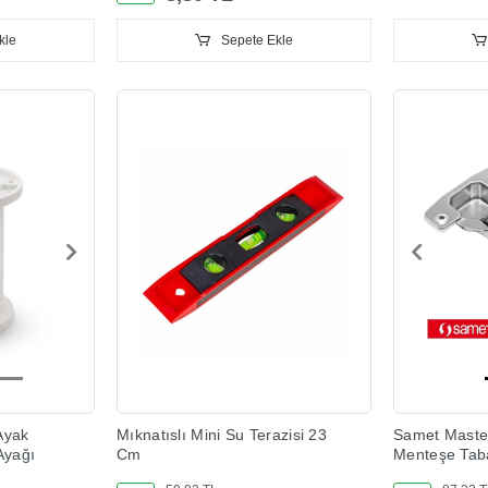
kle
Sepete Ekle
Ayak
Mıknatıslı Mini Su Terazisi 23
Samet Master
Ayağı
Cm
Menteşe Tab