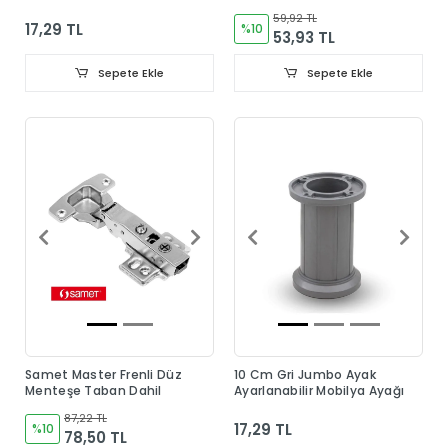
59,92 TL
17,29 TL
%10
53,93 TL
Sepete Ekle
Sepete Ekle
Samet Master Frenli Düz
10 Cm Gri Jumbo Ayak
Menteşe Taban Dahil
Ayarlanabilir Mobilya Ayağı
87,22 TL
17,29 TL
%10
78,50 TL