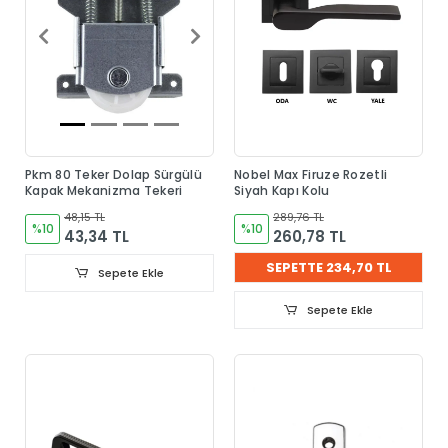
Pkm 80 Teker Dolap Sürgülü
Nobel Max Firuze Rozetli
Kapak Mekanizma Tekeri
Siyah Kapı Kolu
48,15 TL
289,76 TL
%10
%10
43,34 TL
260,78 TL
SEPETTE 234,70 TL
Sepete Ekle
Sepete Ekle