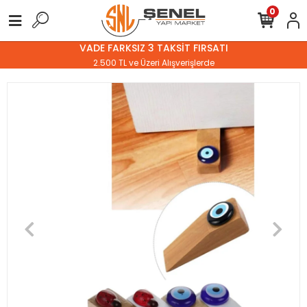
0
VADE FARKSIZ 3 TAKSİT FIRSATI
2.500 TL ve Üzeri Alışverişlerde