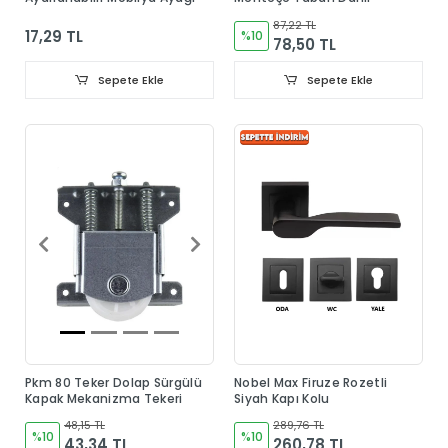
87,22 TL
17,29 TL
%10
78,50 TL
Sepete Ekle
Sepete Ekle
Pkm 80 Teker Dolap Sürgülü
Nobel Max Firuze Rozetli
Kapak Mekanizma Tekeri
Siyah Kapı Kolu
48,15 TL
289,76 TL
%10
%10
43,34 TL
260,78 TL