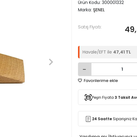
Ürün Kodu:
300001332
Marka:
ŞENEL
Satış Fiyatı:
49,
Havale/EFT ile
47,41 TL
Favorilerime ekle
Peşin Fiyata
3 Taksit Av
24 Saatte
Siparişiniz 
Yardıma mı İhtiyacınız 