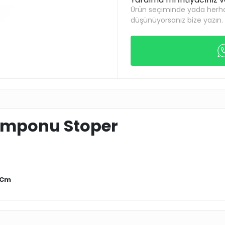
Ürün seçiminde yada herha
düşünüyorsanız bize yazın.
amponu Stoper
1 Cm