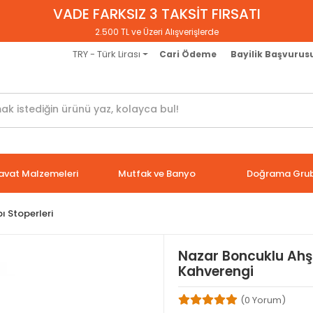
VADE FARKSIZ 3 TAKSİT FIRSATI
2.500 TL ve Üzeri Alışverişlerde
TRY - Türk Lirası
Cari Ödeme
Bayilik Başvurus
avat Malzemeleri
Mutfak ve Banyo
Doğrama Gru
ı Stoperleri
Nazar Boncuklu Ahş
Kahverengi
(0 Yorum)