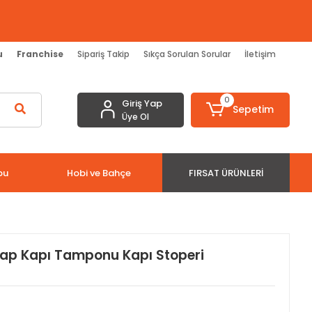
u
Franchise
Sipariş Takip
Sıkça Sorulan Sorular
İletişim
0
Giriş Yap
Sepetim
Üye Ol
bu
Hobi ve Bahçe
FIRSAT ÜRÜNLERI
ap Kapı Tamponu Kapı Stoperi