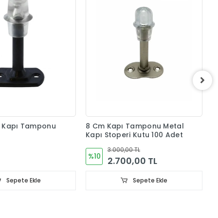
8
K
A
h Kapı Tamponu
8 Cm Kapı Tamponu Metal
Kapı Stoperi Kutu 100 Adet
3.000,00 TL
%10
2.700,00 TL
Sepete Ekle
Sepete Ekle