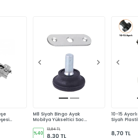
eşe
M8 Siyah Bingo Ayak
10-15 Ayarl
şesi
Mobilya Yükseltici Sac
Siyah Plast
Dahil
13,84 TL
8,70 TL
%40
8,30 TL