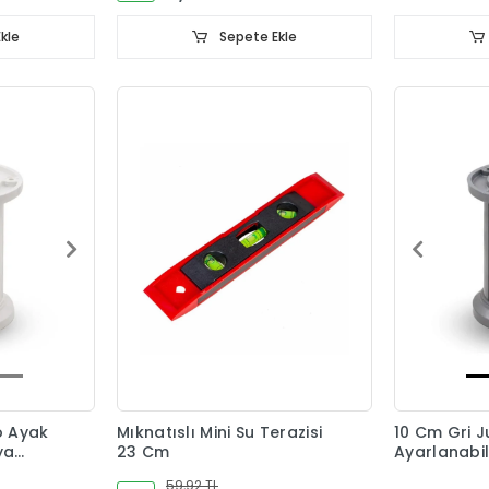
kle
Sepete Ekle
o Ayak
Mıknatıslı Mini Su Terazisi
10 Cm Gri 
ya
23 Cm
Ayarlanabil
Ayağı
59,92 TL