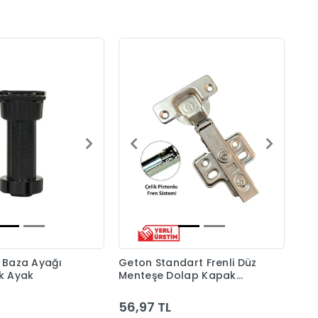
ı Baza Ayağı
Geton Standart Frenli Düz
ik Ayak
Menteşe Dolap Kapak
Menteşesi Taban Dahil
56,97 TL