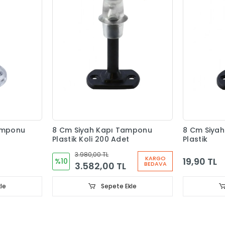
amponu
8 Cm Siyah Kapı Tamponu
8 Cm Siya
Plastik Koli 200 Adet
Plastik
3.980,00 TL
KARGO
19,90 TL
%10
3.582,00 TL
BEDAVA
le
Sepete Ekle