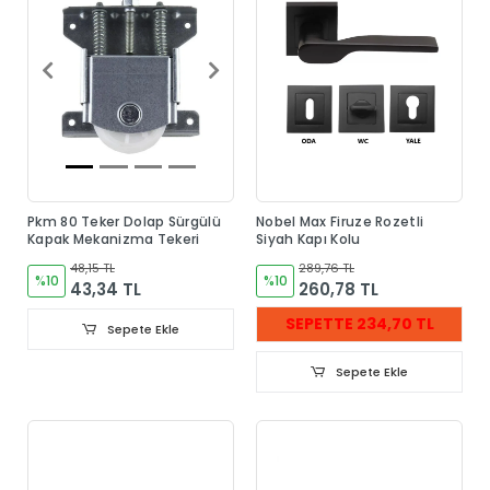
Pkm 80 Teker Dolap Sürgülü
Nobel Max Firuze Rozetli
Kapak Mekanizma Tekeri
Siyah Kapı Kolu
48,15 TL
289,76 TL
%10
%10
43,34 TL
260,78 TL
SEPETTE 234,70 TL
Sepete Ekle
Sepete Ekle