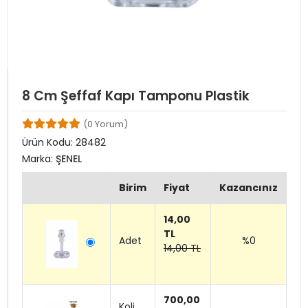
8 Cm Şeffaf Kapı Tamponu Plastik
(0 Yorum)
Ürün Kodu:
28482
Marka:
ŞENEL
Birim
Fiyat
Kazancınız
14,00
TL
Adet
%0
14,00 TL
700,00
Koli