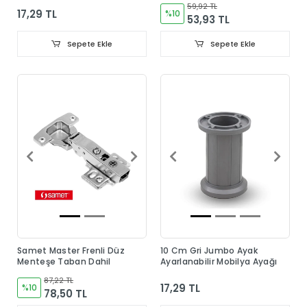
59,92 TL
17,29 TL
%10
53,93 TL
Sepete Ekle
Sepete Ekle
Samet Master Frenli Düz
10 Cm Gri Jumbo Ayak
Menteşe Taban Dahil
Ayarlanabilir Mobilya Ayağı
87,22 TL
17,29 TL
%10
78,50 TL