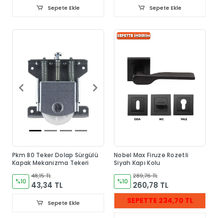
Sepete Ekle
Sepete Ekle
Pkm 80 Teker Dolap Sürgülü
Nobel Max Firuze Rozetli
Kapak Mekanizma Tekeri
Siyah Kapı Kolu
48,15 TL
289,76 TL
%10
%10
43,34 TL
260,78 TL
SEPETTE 234,70 TL
Sepete Ekle