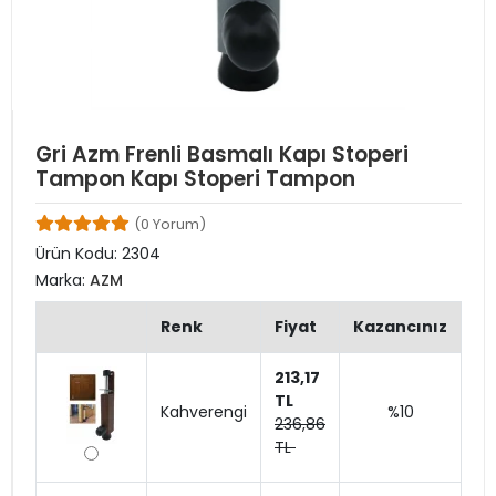
Gri Azm Frenli Basmalı Kapı Stoperi
Tampon Kapı Stoperi Tampon
(0 Yorum)
Ürün Kodu:
2304
Marka:
AZM
Renk
Fiyat
Kazancınız
213,17
TL
Kahverengi
%10
236,86
TL